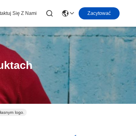
aktuj Się Z Nami
Zacytować
uktach
łasnym logo.