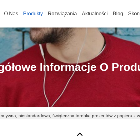
O Nas
Produkty
Rozwiązania
Aktualności
Blog
Skont
gółowe Informacje O Prod
eatywna, niestandardowa, świąteczna torebka prezentów z papieru z w