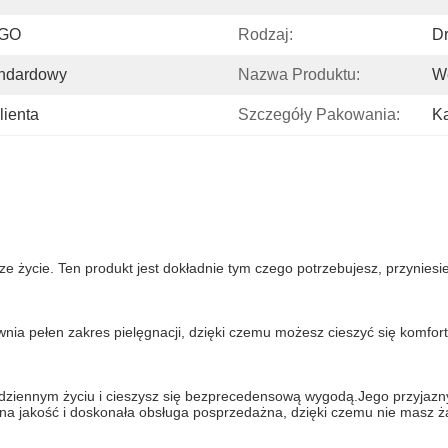
OGO
Rodzaj:
D
andardowy
Nazwa Produktu:
We
ienta
Szczegóły Pakowania:
Ka
e życie. Ten produkt jest dokładnie tym czego potrzebujesz, przyniesi
wnia pełen zakres pielęgnacji, dzięki czemu możesz cieszyć się komfor
ziennym życiu i cieszysz się bezprecedensową wygodą.Jego przyjazny d
dna jakość i doskonała obsługa posprzedażna, dzięki czemu nie masz 