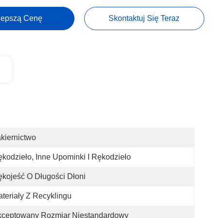
lepszą Cenę
Skontaktuj Się Teraz
kiernictwo
kodzieło, Inne Upominki I Rękodzieło
kojeść O Długości Dłoni
teriały Z Recyklingu
kceptowany Rozmiar Niestandardowy