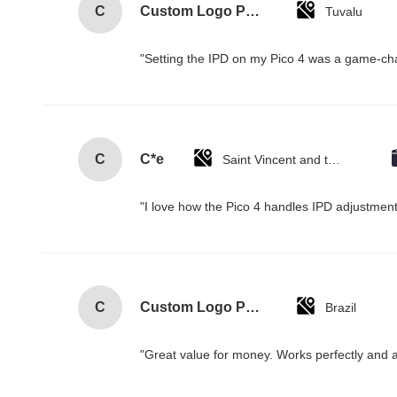
C
Custom Logo Paper Cardboard Packing Folding White / Black / Rose Gold Luxury Magnetic Gift Box with Ribbon Closure
Tuvalu
"Setting the IPD on my Pico 4 was a game-cha
C
C*e
Saint Vincent and the Grenadines
"I love how the Pico 4 handles IPD adjustment.
C
Custom Logo Paper Cardboard Packing Folding White / Black / Rose Gold Luxury Magnetic Gift Box with Ribbon Closure
Brazil
"Great value for money. Works perfectly and arr