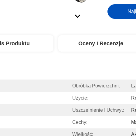
Naj
is Produktu
Oceny I Recenzje
Obróbka Powierzchni:
La
Użycie:
Rę
Uszczelnienie I Uchwyt:
Rę
Cechy:
Ma
Wielkość:
A