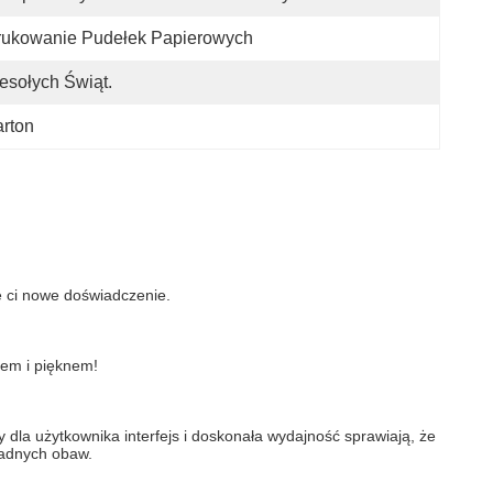
rukowanie Pudełek Papierowych
sołych Świąt.
rton
e ci nowe doświadczenie.
tem i pięknem!
la użytkownika interfejs i doskonała wydajność sprawiają, że 
żadnych obaw.