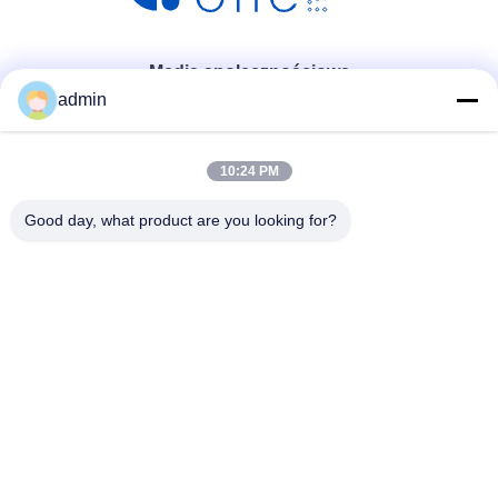
Media społecznościowe
admin
10:24 PM
Good day, what product are you looking for?
Szybki kontakt
Tel.
86- 0755-00000000-0296
Wiadomość elektroniczna
test@maoyt.com
Adres
228, Zhanxi Road, Jiangyin City, Wuxi City, prowincja
Jiangsu