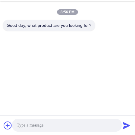
8:56 PM
Good day, what product are you looking for?
Szybki kontakt
Tel.
86- 0755-00000000-0296
Wiadomość elektroniczna
test@maoyt.com
Adres
228, Zhanxi Road, Jiangyin City, Wuxi City, prowincja
Jiangsu
Polityka prywatności
|
Sitemap
Chiny dobre. Jakość Włókna z lekkiej stali Sprzedawca. 2022-
2026 LUOX TECHNOLOGY Wszystkie. Prawa zastrzeżone.