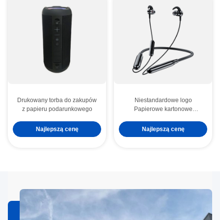
Drukowany torba do zakupów
Niestandardowe logo
z papieru podarunkowego
Papierowe kartonowe
opakowania składane Białe /
Czarne / Różowe złoto
Najlepszą cenę
Najlepszą cenę
Luksusowe magnetyczne
pudełko prezentów z
zamknięciem wstążką