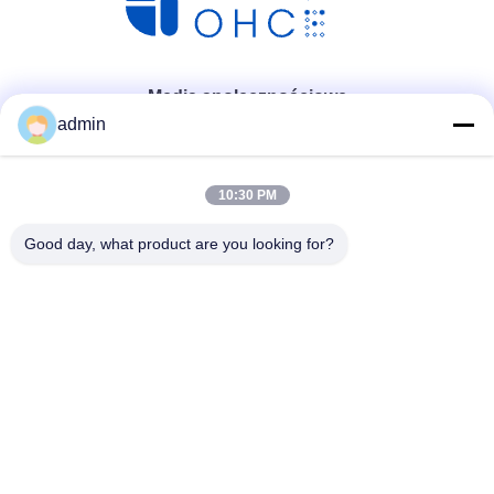
Media społecznościowe
admin
10:30 PM
Good day, what product are you looking for?
Szybki kontakt
Tel.
86- 0755-00000000-0296
Wiadomość elektroniczna
test@maoyt.com
Adres
228, Zhanxi Road, Jiangyin City, Wuxi City, prowincja
Jiangsu