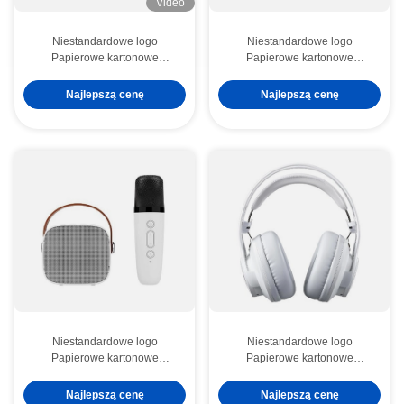
Video
Niestandardowe logo
Niestandardowe logo
Papierowe kartonowe
Papierowe kartonowe
opakowania składane Białe /
opakowania składane Białe /
Czarne / Różowe złoto
Czarne / Różowe złoto
Najlepszą cenę
Najlepszą cenę
Luksusowe magnetyczne
Luksusowe magnetyczne
pudełko prezentów z
pudełko prezentów z
zamknięciem wstążką
zamknięciem wstążką
Niestandardowe logo
Niestandardowe logo
Papierowe kartonowe
Papierowe kartonowe
opakowania składane Białe /
opakowania składane Białe /
Czarne / Różowe złoto
Czarne / Różowe złoto
Najlepszą cenę
Najlepszą cenę