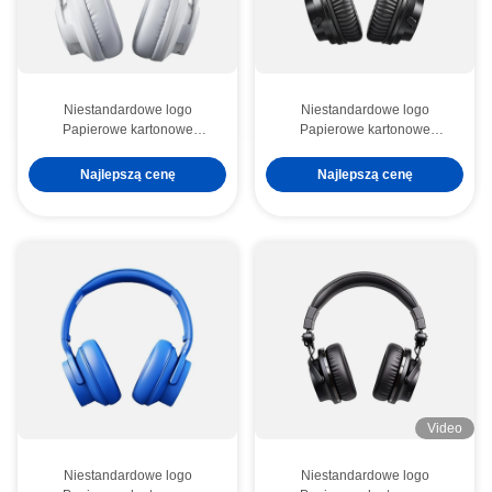
Niestandardowe logo
Niestandardowe logo
Papierowe kartonowe
Papierowe kartonowe
opakowania składane Białe /
opakowania składane Białe /
Czarne / Różowe złoto
Czarne / Różowe złoto
Najlepszą cenę
Najlepszą cenę
Luksusowe magnetyczne
Luksusowe magnetyczne
pudełko prezentów z
pudełko prezentów z
zamknięciem wstążką
zamknięciem wstążką
Video
Niestandardowe logo
Niestandardowe logo