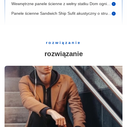
Panele ścienne Sandwich Ship Sufit akustyczny o strukturze plastra miodu 15mm 70mm
Panele ścienne o strukturze plastra miodu do płyt aluminiowych do budowy łodzi
Panele kompozytowe z włókna szklanego morskiego Kolorowy panel ochronny odporny na huragany
0,8 mm Aluminiowe panele o strukturze plastra miodu z włókna szklanego Sandwich Marine Lining Wall Ceiling
rozwiązanie
Systemy aluminiowych paneli sufitowych o strukturze plastra miodu na statek
rozwiązanie
Morskie panele ścienne wewnętrzne Panele wewnętrzne łodzi Pvc Down 200mm
Płyty sufitowe statku żaglowego Zawieszone 3000 mm
Panel sufitowy PCV do morskich płytek sufitowych 0,3 mm 0,8 mm
2-panelowe stalowe drzwi przeciwpożarowe do wyjścia awaryjnego z pieca w piwnicy
60 45 30 20 minutowe drzwi zewnętrzne przeciwpożarowe ze szkłem 36 X 80 30 X 80 32 X 80
Komercyjne zewnętrzne ognioodporne drzwi stalowe 32x80 30x80 Drzwi i rama przeciwpożarowa ze stali nierdzewnej
120 60 45 20 90 Minutowe drzwi stalowe przeciwpożarowe Wewnętrzne ognioodporne podwójne drzwi
24-calowe 30-calowe wewnętrzne ognioodporne drzwi stalowe 2-godzinne drzwi stalowe przeciwpożarowe 32x80 36x80