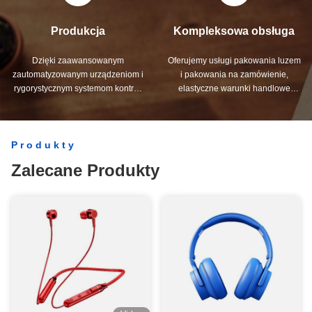
Produkcja
Kompleksowa obsługa
Dzięki zaawansowanym
Oferujemy usługi pakowania luzem
zautomatyzowanym urządzeniom i
i pakowania na zamówienie,
rygorystycznym systemom kontroli
elastyczne warunki handlowe
procesów, możemy wyprodukować
(FOB, CIF, DDU, DDP), mające na
wszystkie zaciski elektryczne
celu znalezienie najlepszego
przekraczające Twoje wymagania.
rozwiązania dla wszystkich Twoich
Produkty
obaw.
Zalecane Produkty