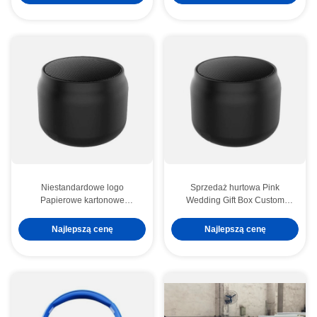
Luksusowe magnetyczne
Luksusowe magnetyczne
pudełko prezentów z
pudełko prezentów z
zamknięciem wstążką
zamknięciem wstążką
Niestandardowe logo
Sprzedaż hurtowa Pink
Papierowe kartonowe
Wedding Gift Box Custom
opakowania składane Białe /
Made Paper Bag na urodziny
Czarne / Różowe złoto
Najlepszą cenę
Najlepszą cenę
Luksusowe magnetyczne
pudełko prezentów z
zamknięciem wstążką