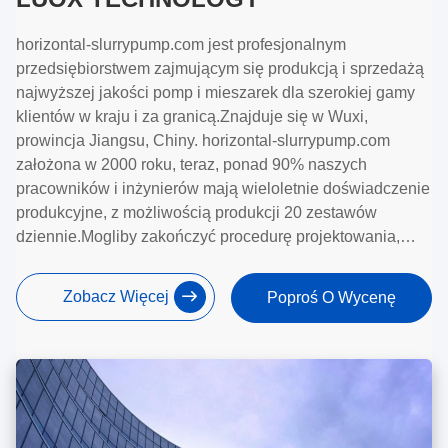
horizontal-slurrypump.com jest profesjonalnym
przedsiębiorstwem zajmującym się produkcją i sprzedażą
najwyższej jakości pomp i mieszarek dla szerokiej gamy
klientów w kraju i za granicą.Znajduje się w Wuxi,
prowincja Jiangsu, Chiny. horizontal-slurrypump.com
założona w 2000 roku, teraz, ponad 90% naszych
pracowników i inżynierów mają wieloletnie doświadczenie
produkcyjne, z możliwością produkcji 20 zestawów
dziennie.Mogliby zakończyć procedurę projektowania,
odlewania, obróbki, montażu i badań
Zobacz Więcej
Poproś O Wycenę