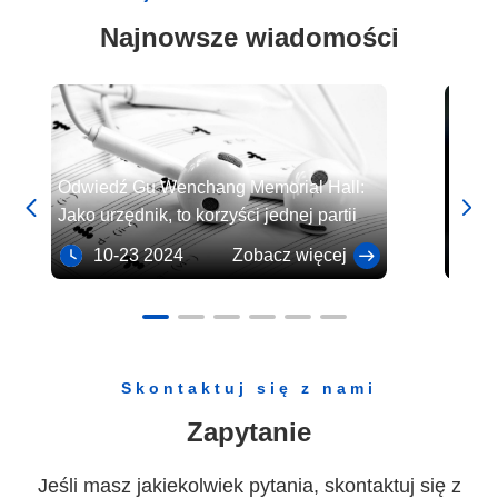
Najnowsze wiadomości
Odwiedź Gu Wenchang Memorial Hall:
Śpiew


Jako urzędnik, to korzyści jednej partii
półno
Tians
10-23 2024
Zobacz więcej
10
przez
chińs
Skontaktuj się z nami
Zapytanie
Jeśli masz jakiekolwiek pytania, skontaktuj się z