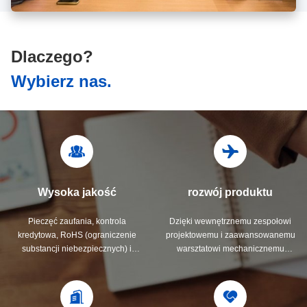
Dlaczego?
Wybierz nas.
Wysoka jakość
rozwój produktu
Pieczęć zaufania, kontrola
Dzięki wewnętrznemu zespołowi
kredytowa, RoHS (ograniczenie
projektowemu i zaawansowanemu
substancji niebezpiecznych) i
warsztatowi mechanicznemu
ocena zdolności dostawców. Firma
możemy wspólnie opracować
posiada rygorystyczny system
produkty, których potrzebujesz.
kontroli jakości i profesjonalne
laboratorium testowe.