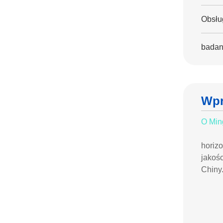
Obsłu
badan
Wpr
O Min
horiz
jakośc
Chiny