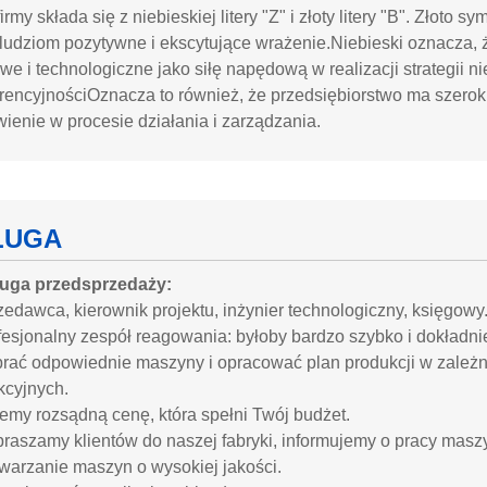
irmy składa się z niebieskiej litery "Z" i złoty litery "B". Złoto 
 ludziom pozytywne i ekscytujące wrażenie.Niebieski oznacza, 
e i technologiczne jako siłę napędową w realizacji strategii n
encyjnościOznacza to również, że przedsiębiorstwo ma szeroki 
ienie w procesie działania i zarządzania.
ŁUGA
ługa przedsprzedaży:
zedawca, kierownik projektu, inżynier technologiczny, księgowy
fesjonalny zespół reagowania: byłoby bardzo szybko i dokładnie
brać odpowiednie maszyny i opracować plan produkcji w zależ
kcyjnych.
emy rozsądną cenę, która spełni Twój budżet.
apraszamy klientów do naszej fabryki, informujemy o pracy mas
twarzanie maszyn o wysokiej jakości.