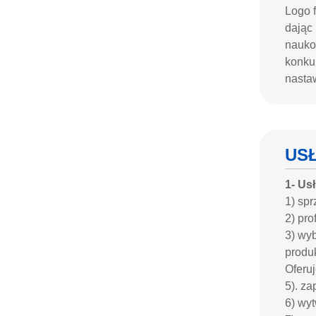
Logo f
dając
naukow
konkur
nastaw
US
1- Us
1) spr
2) pro
3) wy
produ
Oferuj
5). z
6) wy