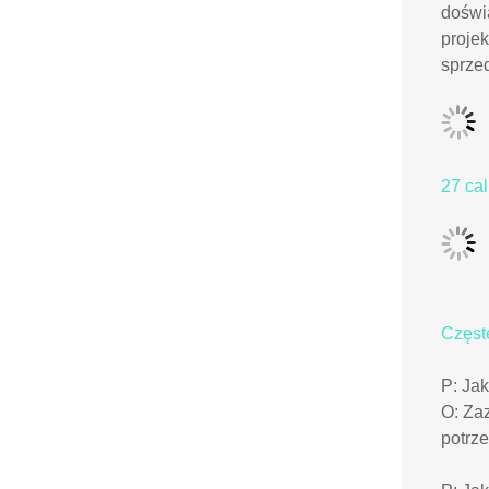
doświ
projek
sprzed
27 cal
Częst
P: Ja
O: Zaz
potrz