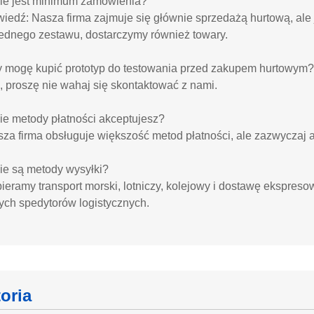
kie jest minimum zamówienia?
iedź: Nasza firma zajmuje się głównie sprzedażą hurtową, ale 
 jednego zestawu, dostarczymy również towary.
y mogę kupić prototyp do testowania przed zakupem hurtowym?
, proszę nie wahaj się skontaktować z nami.
kie metody płatności akceptujesz?
za firma obsługuje większość metod płatności, ale zazwyczaj a
kie są metody wysyłki?
eramy transport morski, lotniczy, kolejowy i dostawę ekspreso
ych spedytorów logistycznych.
toria