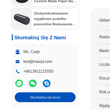
Custom Made Paper Bag
wstążką
na urodziny
Zindywidualizowane
wyjątkowe pudełka
Główn
prezentów Drukowanie
luksusowe kartonowe
pudełka prezentów
Skontaktuj Się Z Nami
Rodzaj
opakowania biżuteria
Walentynki Rose pudełko
Marki:
prezentów
Ms. Cady
test@maoyt.com
Liczb
+8613911115555
Roczn
Rok u
Skontaktuj się teraz
Wypły