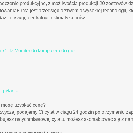
adczenie produkcyjne, z możliwością produkcji 20 zestawów d
towaniaFirma jest przedsiębiorstwem o wysokiej technologii, k
aż i obsługę centralnych klimatyzatorów.
i 75Hz Monitor do komputera do gier
e pytania
k mogę uzyskać cenę?
wyczaj podajemy Ci cytat w ciągu 24 godzin po otrzymaniu zapy
ebujesz natychmiastowej cytatu, możesz skontaktować się z nam