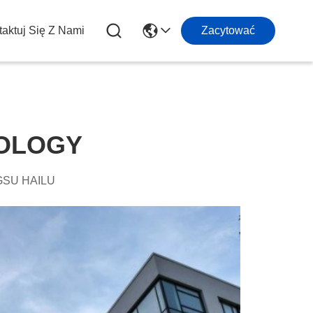
aktuj Się Z Nami
Zacytować
OLOGY
GSU HAILU