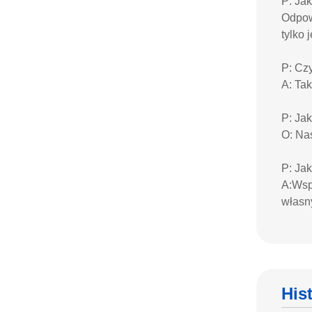
P: Ja
Odpow
tylko
P: Cz
A: Tak
P: Ja
O: Nas
P: Ja
A:Wspi
własn
His