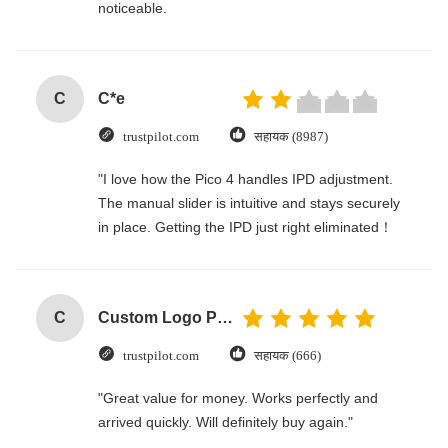
noticeable.
C
C*e
trustpilot.com
सहायक (8987)
"I love how the Pico 4 handles IPD adjustment.
The manual slider is intuitive and stays securely
in place. Getting the IPD just right eliminated！
C
Custom Logo Paper Cardboard Packing Folding White / Black / Rose Gold Luxury Magnetic Gift Box with Ribbon Closure
trustpilot.com
सहायक (666)
"Great value for money. Works perfectly and
arrived quickly. Will definitely buy again."