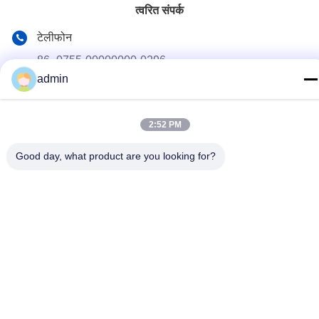
त्वरित संपर्क
टेलीफोन
86- 0755-00000000-0296
admin
ईमेल
test@maoyt.com
2:52 PM
पता
नंबर 228, झांक्सी रोड, जियानगिन सिटी, वूशी सिटी, जिआंगसु प्रांत
Good day, what product are you looking for?
गोपनीयता नीति
|
साइटमैप
चीन अच्छा गुणवत्ता हल्के स्टील कील आपूर्तिकर्ता. कॉपीराइट © 2022-2026 LUOX
TECHNOLOGY . सब सभी अधिकार सुरक्षित.