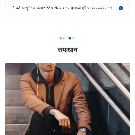
2 घंटे इन्सुलेटेड फायर रेटेड रोलर शटर दरवाजे ए0 फायरप्रूफ रोलर शटर
रॉकवूल मरीन फ्लोटिंग फ्लोर सिस्टम मरीन
ए 60 रॉकवूल फ्लोटिंग फ्लोर समुद्री 450 मिमी चौड़ाई 52.5 मिमी मोटी
स्वच्छता इकाइयों के साथ आधुनिक प्रीफैब मॉड्यूलर केबिन होम फर्नीचर फिटिंग
समाधान
अस्तर एल्यूमिनियम हनीकॉम्ब दीवार पैनलों पीवीसी टुकड़े टुकड़े 25 मिमी
समाधान
क्लैड इंसुलेशन एल्युमिनियम हनीकॉम्ब वॉल पैनल्स सिस्टम 500 मिमी
स्ट्रक्चरल एल्युमिनियम हनीकॉम्ब वॉल पैनल्स एल्युमिनियम इंसुलेटेड वॉल पैनल्स 50 मिमी
लाइटवेट शिप वॉल पैनल्स इंटीरियर कम्पोजिट रॉक वूल पीवीसी लैमिनेशन
ध्वनिरोधी ध्वनि इन्सुलेशन दीवार पैनल 3000 मिमी मैक्स
ध्वनि अवशोषित ध्वनिक इन्सुलेशन दीवार पैनल ध्वनि भिगोना दीवार बोर्ड 50 मिमी
नाव आंतरिक दीवार पैनल ध्वनिक 600 मिमी 500 मिमी
आंतरिक समुद्री दीवार पैनल 50 मिमी रॉकवूल समग्र पीवीसी फाड़ना
पीवीसी फाड़ना के साथ 50 मिमी समुद्री दीवार पैनल समग्र रॉक ऊन
ध्वनिक समुद्री पैनल बोर्ड 2 इंच मोटी पोत छत की दीवार चौखटा