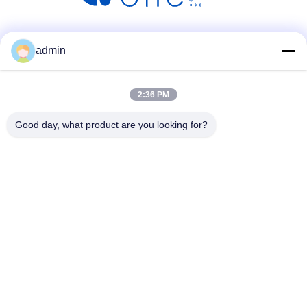
सोशल मीडिया
admin
2:36 PM
Good day, what product are you looking for?
त्वरित संपर्क
टेलीफोन
86- 0755-00000000-0296
ईमेल
test@maoyt.com
पता
नंबर 228, झांक्सी रोड, जियानगिन सिटी, वूशी सिटी, जिआंगसु प्रांत