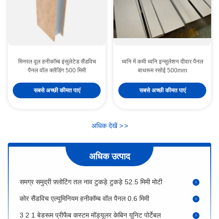
मिनरल वूल हनीकॉम्ब इंसुलेटेड सैंडविच
ध्वनि में कमी ध्वनि इन्सुलेशन दीवार पैनल
पैनल वॉल क्लैडिंग 500 मिमी
बाथरूम रसोई 500mm
पीवीसी फाड़ना के साथ 50 मिमी समुद्री दीवार पैनल समग्र रॉक ऊन
सबसे अच्छी कीमत पाएं
सबसे अच्छी कीमत पाएं
ध्वनिक समुद्री पैनल बोर्ड 2 इंच मोटी पोत छत की दीवार चौखटा
विभाजन जहाज दीवार पैनल नौका विहार समुद्री उद्योग 3000mm
अधिक देखें
>
>
पूर्वनिर्मित मॉड्यूलर शौचालय और सेनेटरी वेयर के साथ बाथरूम
आधुनिक मॉड्यूलर केबिन प्रीफैब होम प्री फैब कॉटेज
अधिक उत्पाद
समग्र समुद्री फ़्लोटिंग तल नाव टुकड़े टुकड़े 52.5 मिमी मोटी
कोर सैंडविच एल्यूमिनियम हनीकॉम्ब वॉल पैनल 0.6 मिमी
3 2 1 बेडरूम प्रीफैब कस्टम मॉड्यूलर केबिन यूनिट पोर्टेबल