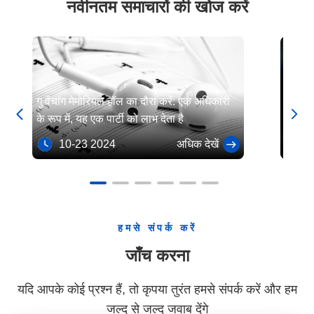
नवीनतम समाचारों की खोज करें
गु वेंचांग मेमोरियल हॉल का दौरा करें: एक अधिकारी
तियानशा


के रूप में, यह एक पार्टी को लाभ देता है
हुए - च
लिए शि
10-23 2024
अधिक देखें
10
हमसे संपर्क करें
जाँच करना
यदि आपके कोई प्रश्न हैं, तो कृपया तुरंत हमसे संपर्क करें और हम
जल्द से जल्द जवाब देंगे