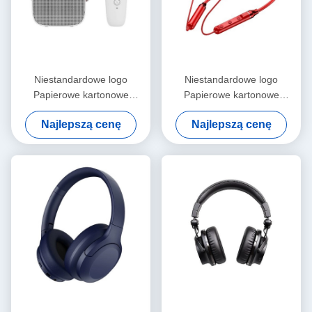
Niestandardowe logo
Niestandardowe logo
Papierowe kartonowe
Papierowe kartonowe
opakowania składane Białe /
opakowania składane Białe /
Najlepszą cenę
Najlepszą cenę
Czarne / Różowe złoto
Czarne / Różowe złoto
Luksusowe magnetyczne
Luksusowe magnetyczne
pudełko prezentów z
pudełko prezentów z
zamknięciem wstążką
zamknięciem wstążką