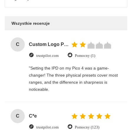
Wszystkie recenzje
C
Custom Logo Paper Cardboard Packing Folding White / Black / Rose Gold Luxury Magnetic Gift Box with Ribbon Closure
trustpilot.com
Pomocny (1)
"Setting the IPD on my Pico 4 was a game-
changer! The three physical presets cover most
ranges, and the difference in sharpness is
noticeable.
C
C*e
trustpilot.com
Pomocny (123)