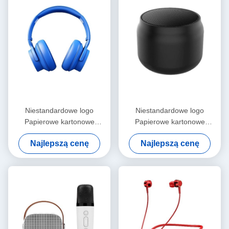
Niestandardowe logo
Niestandardowe logo
Papierowe kartonowe
Papierowe kartonowe
opakowania składane Białe /
opakowania składane Białe /
Najlepszą cenę
Najlepszą cenę
Czarne / Różowe złoto
Czarne / Różowe złoto
Luksusowe magnetyczne
Luksusowe magnetyczne
pudełko prezentów z
pudełko prezentów z
zamknięciem wstążką
zamknięciem wstążką