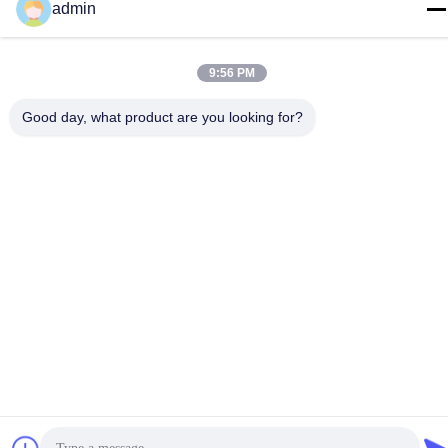
admin
test@maoyt.com
Adres
9:56 PM
228, Zhanxi Road, Jiangyin City, Wuxi City, prowincja
Jiangsu
Good day, what product are you looking for?
Polityka prywatności
|
Sitemap
Chiny dobre. Jakość Włókna z lekkiej stali Sprzedawca. 2022-
2026 LUOX TECHNOLOGY Wszystkie. Prawa zastrzeżone.