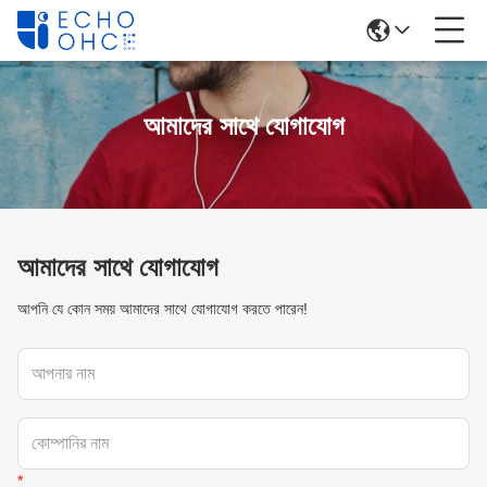
আমাদের সাথে যোগাযোগ
আমাদের সাথে যোগাযোগ
আপনি যে কোন সময় আমাদের সাথে যোগাযোগ করতে পারেন!