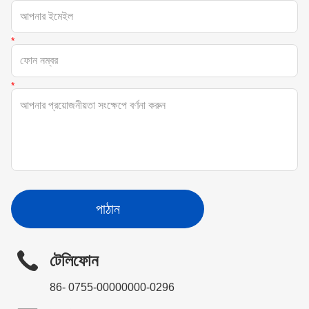
পাঠান
টেলিফোন
86- 0755-00000000-0296