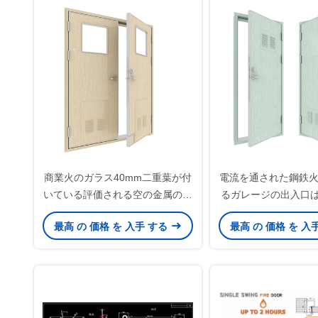
商業火のガラス40mm二重葉が付
電流を通された鋼鉄
いている評価される空の金属の戸
るガレージの出入口は
枠
を組み立て
最高 の 価格 を 入手 する
最高 の 価格 を 入