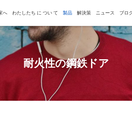
家へ
わたしたち に つい て
製品
解決策
ニュース
ブロ
耐火性の鋼鉄ドア