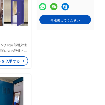
今連絡してください
0インチの内部耐火性
時間の火の評価され
2x80 36x80
格 を 入手 する