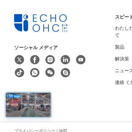
スピー
わたした
て
製品
ソーシャル メディア
解決策
ニュー
連絡 く
プライバシーポリシー
|
地図