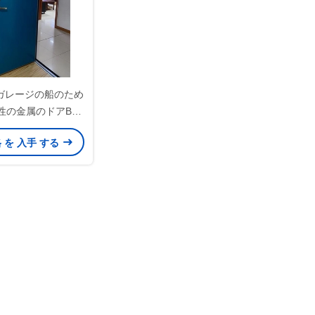
ガレージの船のため
性の金属のドアB15
クラス
格 を 入手 する