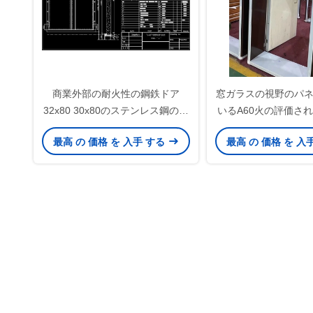
商業外部の耐火性の鋼鉄ドア
窓ガラスの視野のパ
32x80 30x80のステンレス鋼の火
いるA60火の評価さ
評価されるドアおよびフレーム
最高 の 価格 を 入手 する
最高 の 価格 を 入