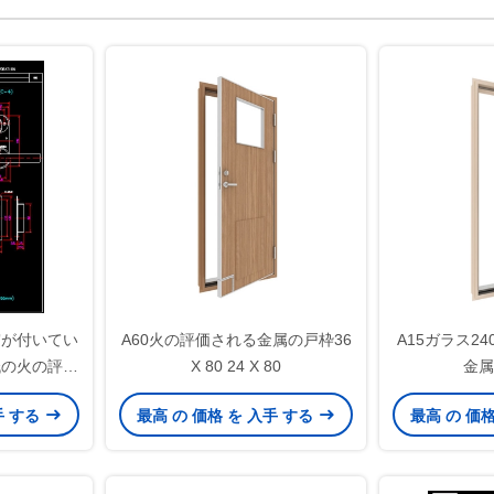
窓が付いてい
A60火の評価される金属の戸枠36
A15ガラス24
0最低の火の評価
X 80 24 X 80
金属
ア
手 する
最高 の 価格 を 入手 する
最高 の 価