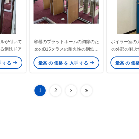
ネルが付いて
容器のプラットホームの調節のた
ボイラー室の
れる鋼鉄ドア
めのB15クラスの耐火性の鋼鉄ド
の外部の耐火
ア
の
手 する
最高 の 価格 を 入手 する
最高 の 価
1
2