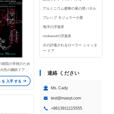
アルミニウム蜜蜂の巣の壁パネル
プレハブ モジュラー小屋
海洋の浮遊床
rockwoolの浮遊床
火の評価されるローラー シャッタ
ー ドア
上塗を施してある鋼板
の病院の学校のため
薄板にされた鋼板
火性の鋼鉄ドア
連絡 ください
mmx900mm
隔音
格 を 入手 する
隔熱壁パネル
Ms. Cady
test@maoyt.com
+8613911115555