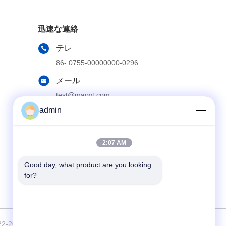
迅速な連絡
テレ
86- 0755-00000000-0296
メール
test@maoyt.com
admin
アドレス
第228のZhanxiの道、チヤンイン都市、ウー
シー都市、江蘇省
2:07 AM
Good day, what product are you looking 
for?
2-2026 LUOX TECHNOLOGY すべて 権利は保護されています.