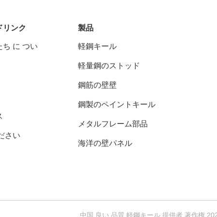
ドリンク
製品
ち に つい
軽鋼キール
軽量鋼のストッド
鋼筋の壁壁
鋼製のペイントキール
ス
メタルフレーム部品
ださい
海洋の壁パネル
中国 良い 品質 軽鋼キール 提供者 著作権 202