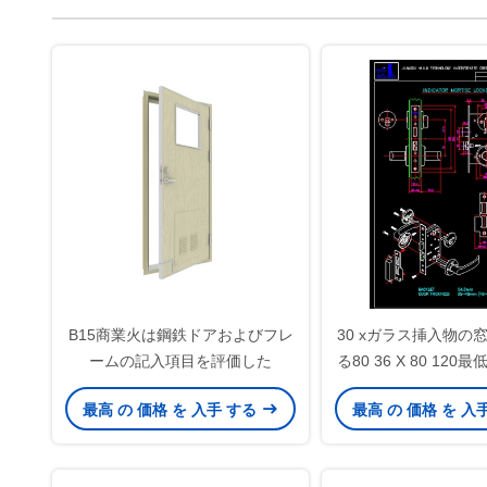
B15商業火は鋼鉄ドアおよびフレ
30 xガラス挿入物の
ームの記入項目を評価した
る80 36 X 80 12
されるド
最高 の 価格 を 入手 する
最高 の 価格 を 入