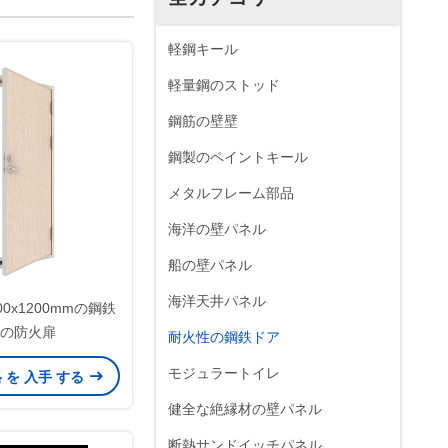
軽鋼キール
軽量鋼のストッド
鋼筋の壁壁
鋼製のペイントキール
メタルフレーム部品
海洋の壁パネル
船の壁パネル
海洋天井パネル
00x1200mmの鋼鉄
の防火扉
耐火性の鋼鉄ドア
モジュラートイレ
格 を 入手 する
健全な絶縁材の壁パネル
断熱サンドイッチパネル