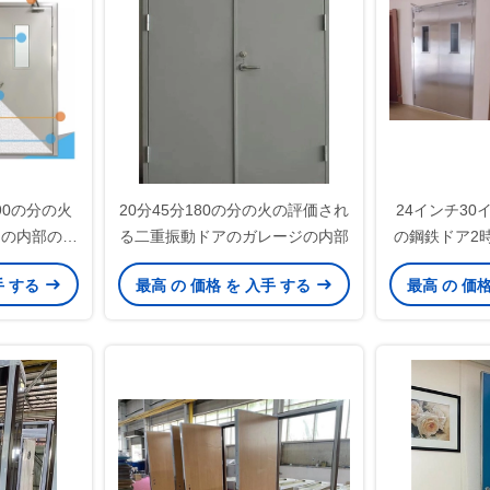
の90の分の火
20分45分180の分の火の評価され
24インチ3
アの内部の耐
る二重振動ドアのガレージの内部
の鋼鉄ドア2
ドア
る鋼鉄ドア3
手 する
最高 の 価格 を 入手 する
最高 の 価