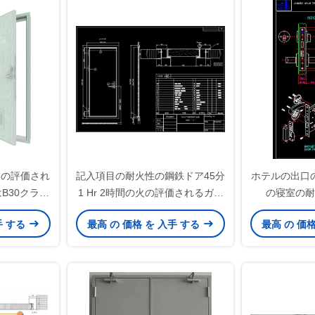
火の評価され
記入項目の耐火性の鋼鉄ドア45分
ホテルの出口
B30クラス
1 Hr 2時間の火の評価されるガラ
の寝室の耐
、
ス ドア
2000
手 する
最高 の 価格 を 入手 する
最高 の 価