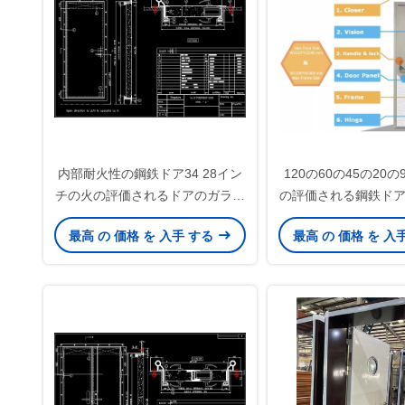
内部耐火性の鋼鉄ドア34 28イン
120の60の45の20
チの火の評価されるドアのガラス
の評価される鋼鉄ド
パネルの32インチ30
火性の両開き
最高 の 価格 を 入手 する
最高 の 価格 を 入