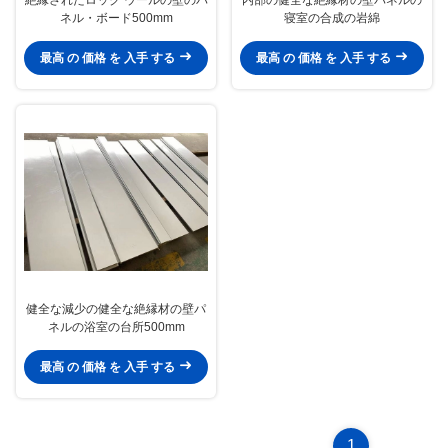
ネル・ボード500mm
寝室の合成の岩綿
最高 の 価格 を 入手 する
最高 の 価格 を 入手 する
健全な減少の健全な絶縁材の壁パ
ネルの浴室の台所500mm
最高 の 価格 を 入手 する
1