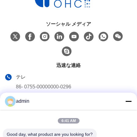
ソーシャル メディア
迅速な連絡
テレ
86- 0755-00000000-0296
メール
admin
test@maoyt.com
アドレス
6:41 AM
第228のZhanxiの道、チヤンイン都市、ウーシー都市、江蘇
省
Good day, what product are you looking for?