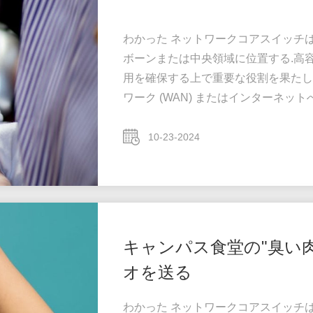
わかった ネットワークコアスイッチ
ボーンまたは中央領域に位置する.高
用を確保する上で重要な役割を果たし
ワーク (WAN) またはインターネ
ーバー,インターネットサービスプロバイ
イッチの合計効率的に転送されるトラ
10-23-2024
きなパワーと容量を持つ必要がありま
が重要です. ...
キャンパス食堂の"臭い
オを送る
わかった ネットワークコアスイッチ