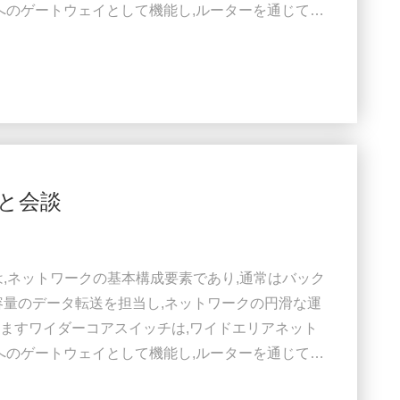
ットへのゲートウェイとして機能し,ルーターを通じてサ
ダー (ISP) との接続を容易にする.そして他のス
フィックを処理するには,コアレイヤスイッチは大
す. そのため,迅速で完全な管理スイッチであること
と会談
は,ネットワークの基本構成要素であり,通常はバック
容量のデータ転送を担当し,ネットワークの円滑な運
ますワイダーコアスイッチは,ワイドエリアネット
ットへのゲートウェイとして機能し,ルーターを通じてサ
ダー (ISP) との接続を容易にする.そして他のス