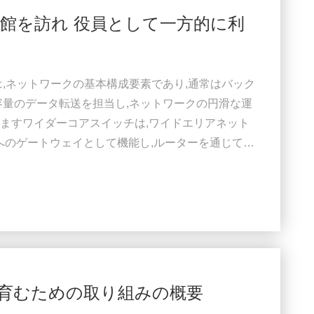
館を訪れ 役員として一方的に利
は,ネットワークの基本構成要素であり,通常はバック
容量のデータ転送を担当し,ネットワークの円滑な運
ますワイダーコアスイッチは,ワイドエリアネット
ットへのゲートウェイとして機能し,ルーターを通じてサ
ダー (ISP) との接続を容易にする.そして他のス
フィックを処理するには,コアレイヤスイッチは大
す. そのため,迅速で完全な管理スイッチであること
育むための取り組みの概要