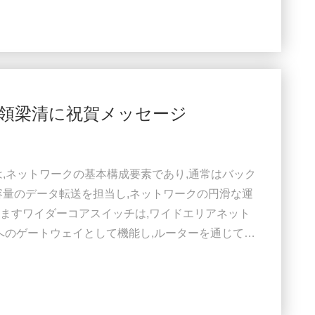
フィックを処理するには,コアレイヤスイッチは大
す. そのため,迅速で完全な管理スイッチであること
領梁清に祝賀メッセージ
は,ネットワークの基本構成要素であり,通常はバック
容量のデータ転送を担当し,ネットワークの円滑な運
ますワイダーコアスイッチは,ワイドエリアネット
ットへのゲートウェイとして機能し,ルーターを通じてサ
ダー (ISP) との接続を容易にする.そして他のス
フィックを処理するには,コアレイヤスイッチは大
す. そのため,迅速で完全な管理スイッチであること