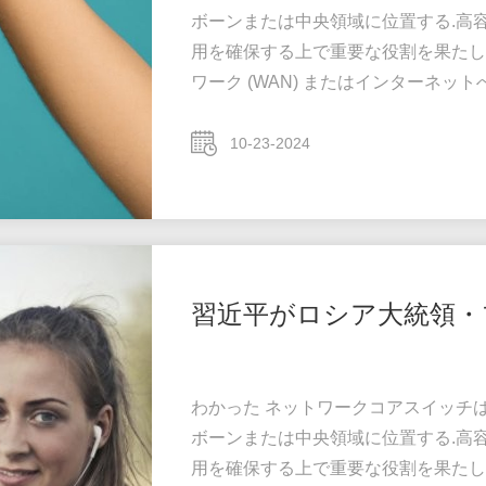
ボーンまたは中央領域に位置する.高
用を確保する上で重要な役割を果たし
ワーク (WAN) またはインターネ
ーバー,インターネットサービスプロバイ
イッチの合計効率的に転送されるトラ
10-23-2024
きなパワーと容量を持つ必要がありま
が重要です. ...
習近平がロシア大統領・
わかった ネットワークコアスイッチ
ボーンまたは中央領域に位置する.高
用を確保する上で重要な役割を果たし