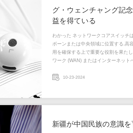
グ・ウェンチャング記念
益を得ている
わかった ネットワークコアスイッチ
ボーンまたは中央領域に位置する.高
用を確保する上で重要な役割を果たし
ワーク (WAN) またはインターネ
ーバー,インターネットサービスプロバイ
イッチの合計効率的に転送されるトラ
10-23-2024
きなパワーと容量を持つ必要がありま
が重要です. ...
新疆が中国民族の意識を