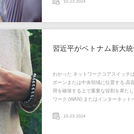
イッチの合計効率的に転送されるトラ
10-23-2024
きなパワーと容量を持つ必要がありま
が重要です. ...
習近平がベトナム新大統
わかった ネットワークコアスイッチ
ボーンまたは中央領域に位置する.高
用を確保する上で重要な役割を果たし
ワーク (WAN) またはインターネ
ーバー,インターネットサービスプロバイ
イッチの合計効率的に転送されるトラ
10-23-2024
きなパワーと容量を持つ必要がありま
が重要です. ...