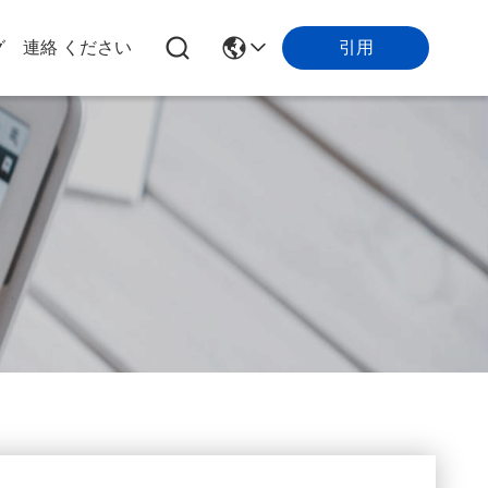
引用
グ
連絡 ください