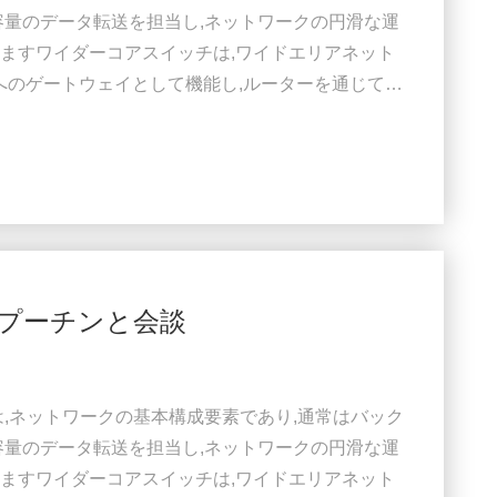
容量のデータ転送を担当し,ネットワークの円滑な運
ますワイダーコアスイッチは,ワイドエリアネット
ットへのゲートウェイとして機能し,ルーターを通じてサ
ダー (ISP) との接続を容易にする.そして他のス
フィックを処理するには,コアレイヤスイッチは大
す. そのため,迅速で完全な管理スイッチであること
プーチンと会談
は,ネットワークの基本構成要素であり,通常はバック
容量のデータ転送を担当し,ネットワークの円滑な運
ますワイダーコアスイッチは,ワイドエリアネット