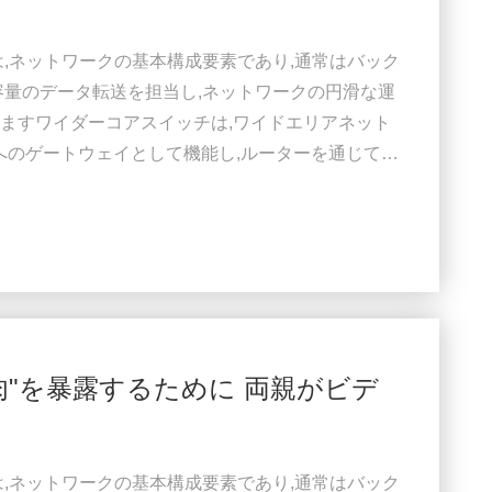
は,ネットワークの基本構成要素であり,通常はバック
容量のデータ転送を担当し,ネットワークの円滑な運
ますワイダーコアスイッチは,ワイドエリアネット
ットへのゲートウェイとして機能し,ルーターを通じてサ
ダー (ISP) との接続を容易にする.そして他のス
フィックを処理するには,コアレイヤスイッチは大
す. そのため,迅速で完全な管理スイッチであること
肉"を暴露するために 両親がビデ
は,ネットワークの基本構成要素であり,通常はバック