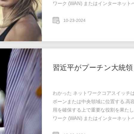
ワーク (WAN) またはインターネ
ーバー,インターネットサービスプロバイ
イッチの合計効率的に転送されるトラ
10-23-2024
きなパワーと容量を持つ必要がありま
が重要です. ...
習近平がプーチン大統領
わかった ネットワークコアスイッチ
ボーンまたは中央領域に位置する.高
用を確保する上で重要な役割を果たし
ワーク (WAN) またはインターネ
ーバー,インターネットサービスプロバイ