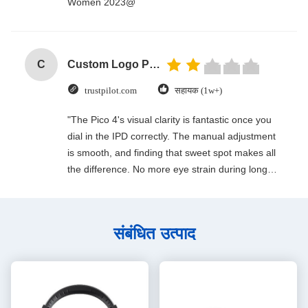
Women 2023@
C
Custom Logo Paper Cardboard Packing Folding White / Black / Rose Gold Luxury Magnetic Gift Box with Ribbon Closure
trustpilot.com
सहायक (1w+)
"The Pico 4's visual clarity is fantastic once you
dial in the IPD correctly. The manual adjustment
is smooth, and finding that sweet spot makes all
the difference. No more eye strain during long
sessions. Highly recommend taking the time to
set it up properly!""The Pico 4's visual clarity is
fantastic once you dial in the IPD correctly. The
संबंधित उत्पाद
manual adjustment is smooth, and finding that
sweet spot makes all the difference. No more eye
strain during long sessions. Highly recommend
taking the time to set it up properly!""The Pico 4's
visual clarity is fantastic once you dial in the IPD