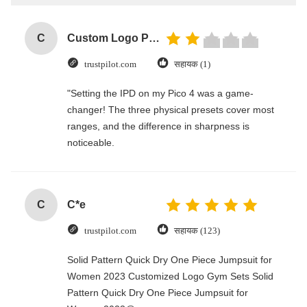
C
Custom Logo Paper Cardboard Packing Folding White / Black / Rose Gold Luxury Magnetic Gift Box with Ribbon Closure
trustpilot.com
सहायक (1)
"Setting the IPD on my Pico 4 was a game-
changer! The three physical presets cover most
ranges, and the difference in sharpness is
noticeable.
C
C*e
trustpilot.com
सहायक (123)
Solid Pattern Quick Dry One Piece Jumpsuit for
Women 2023 Customized Logo Gym Sets Solid
Pattern Quick Dry One Piece Jumpsuit for