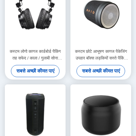
correctly. The manual adjustment is smooth, and
finding that sweet spot makes all the difference.
No more eye strain during long sessions. Highly
recommend taking the time to set it up
properly!""The Pico 4's visual clarity is fantastic
once you dial in the IPD correctly. The manual
adjustment is smooth, and finding that sweet spot
कस्टम लोगो कागज कार्डबोर्ड पैकिंग
कस्टम छोटे आभूषण कागज पैकेजिंग
makes all the difference. No more eye strain
तह सफेद / काला / गुलाबी सोना
उपहार बॉक्स लड़कियों सस्ते पैकिंग
during long sessions. Highly r
लक्जरी चुंबकीय उपहार बॉक्स रिबन
बॉक्स
सबसे अच्छी कीमत पाएं
सबसे अच्छी कीमत पाएं
बंद के साथ