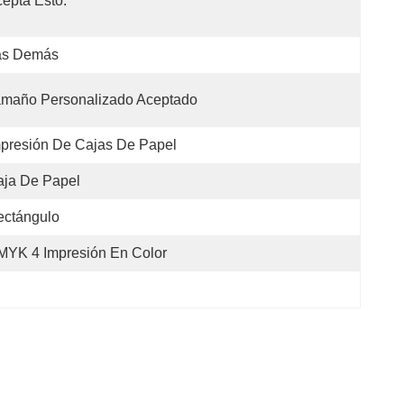
epta Esto.
as Demás
amaño Personalizado Aceptado
presión De Cajas De Papel
aja De Papel
ectángulo
MYK 4 Impresión En Color