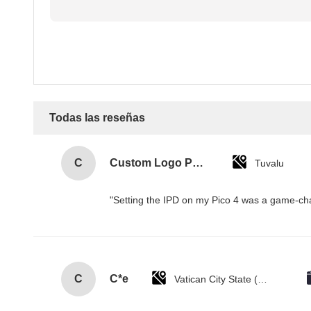
Todas las reseñas
C
Custom Logo Paper Cardboard Packing Folding White / Black / Rose Gold Luxury Magnetic Gift Box with Ribbon Closure
Tuvalu
"Setting the IPD on my Pico 4 was a game-cha
C
C*e
Vatican City State (Holy See)