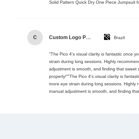
Solid Pattern Quick Dry One Piece Jumpsui
C
Custom Logo Paper Cardboard Packing Folding White / Black / Rose Gold Luxury Magnetic Gift Box with Ribbon Closure
Brazil
"The Pico 4's visual clarity is fantastic once
strain during long sessions. Highly recommend t
adjustment is smooth, and finding that sweet 
properly!""The Pico 4's visual clarity is fanta
more eye strain during long sessions. Highly re
manual adjustment is smooth, and finding that