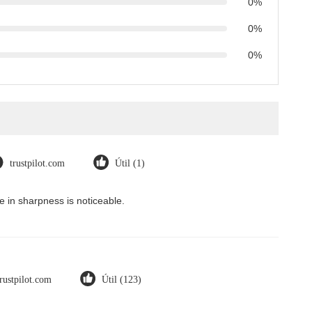
0%
0%
0%
trustpilot.com
Útil (1)
 in sharpness is noticeable.
trustpilot.com
Útil (123)