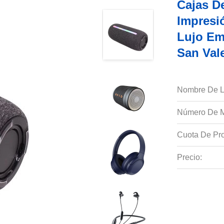
Cajas D
Impresi
Lujo Em
San Val
Nombre De L
Número De M
Cuota De Pro
Precio: