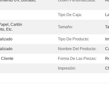
imiento UV, Borrado, 
Orden Personalizada:
Ac
Tipo De Caja:
L
apel, Cartón 
Tamaño:
T
to, Etc.
alizado
Tipo De Producto:
Im
alizado
Nombre Del Producto:
C
 Cliente
Forma De Las Piezas:
R
Impresión:
C