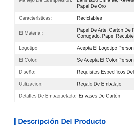
Manejo De La Impresión:
Laminado Brillante, Revest
Papel De Oro
Características:
Reciclables
Papel De Arte, Cartón De P
El Material:
Corrugado, Papel Recubier
Logotipo:
Acepta El Logotipo Person
El Color:
Se Acepta El Color Person
Diseño:
Requisitos Específicos Del
Utilización:
Regalo De Embalaje
Detalles De Empaquetado:
Envases De Cartón
Descripción Del Producto