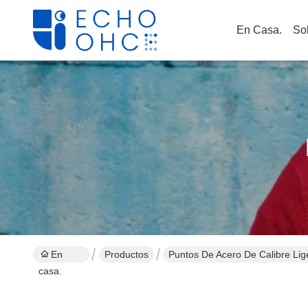
En Casa.
So
En
Productos
Puntos De Acero De Calibre Lig
casa.