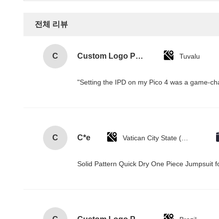
전체 리뷰
C
Custom Logo Paper Cardboard Packing Folding White / Black / Rose Gold Luxury Magnetic Gift Box with Ribbon Closure
Tuvalu
"Setting the IPD on my Pico 4 was a game-cha
C
C*e
Vatican City State (Holy See)
Solid Pattern Quick Dry One Piece Jumpsui