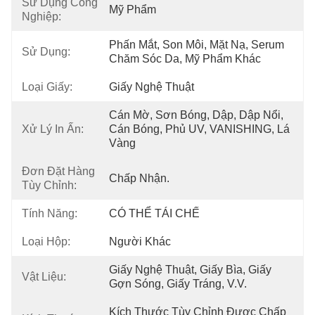
Sử Dụng Công
Mỹ Phẩm
Nghiệp:
Phấn Mắt, Son Môi, Mặt Nạ, Serum 
Sử Dụng:
Chăm Sóc Da, Mỹ Phẩm Khác
Loại Giấy:
Giấy Nghệ Thuật
Cán Mờ, Sơn Bóng, Dập, Dập Nổi, 
Xử Lý In Ấn:
Cán Bóng, Phủ UV, VANISHING, Lá 
Vàng
Đơn Đặt Hàng
Chấp Nhận.
Tùy Chỉnh:
Tính Năng:
CÓ THỂ TÁI CHẾ
Loại Hộp:
Người Khác
Giấy Nghệ Thuật, Giấy Bìa, Giấy 
Vật Liệu:
Gợn Sóng, Giấy Tráng, V.v.
Kích Thước Tùy Chỉnh Được Chấp 