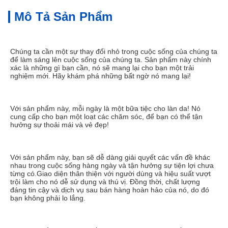
Mô Tả Sản Phẩm
Chúng ta cần một sự thay đổi nhỏ trong cuộc sống của chúng ta 
để làm sáng lên cuộc sống của chúng ta. Sản phẩm này chính 
xác là những gì bạn cần, nó sẽ mang lại cho bạn một trải 
nghiệm mới. Hãy khám phá những bất ngờ nó mang lại!
Với sản phẩm này, mỗi ngày là một bữa tiệc cho làn da! Nó 
cung cấp cho bạn một loạt các chăm sóc, để bạn có thể tận 
hưởng sự thoải mái và vẻ đẹp!
Với sản phẩm này, bạn sẽ dễ dàng giải quyết các vấn đề khác 
nhau trong cuộc sống hàng ngày và tận hưởng sự tiện lợi chưa 
từng có.Giao diện thân thiện với người dùng và hiệu suất vượt 
trội làm cho nó dễ sử dụng và thú vị. Đồng thời, chất lượng 
đáng tin cậy và dịch vụ sau bán hàng hoàn hảo của nó, do đó 
bạn không phải lo lắng.