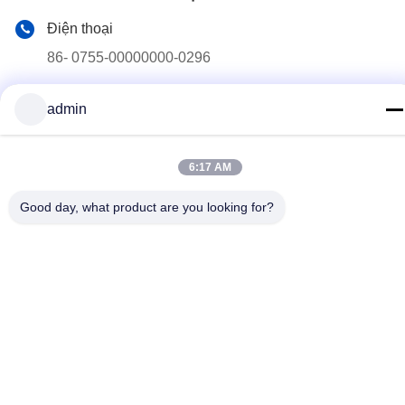
Điện thoại
86- 0755-00000000-0296
Email
admin
test@maoyt.com
Địa chỉ
6:17 AM
228, Zhanxi Road, Jiangyin City, Wuxi City, Jiangsu
Province
Good day, what product are you looking for?
Chính sách bảo mật
|
Sơ đồ trang web
Trung Quốc tốt Chất lượng Thép nhẹ Nhà cung cấp. 2022-2026
LUOX TECHNOLOGY Tất cả. Tất cả quyền được bảo lưu.