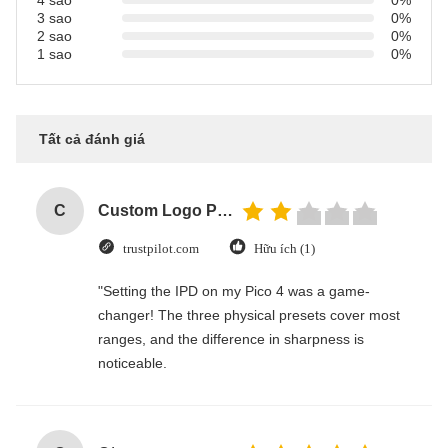
4 sao
0%
3 sao
0%
2 sao
0%
1 sao
0%
Tất cả đánh giá
C
Custom Logo Paper Cardboard Packing Folding White / Black / Rose Gold Luxury Magnetic Gift Box with Ribbon Closure
trustpilot.com
Hữu ích (1)
"Setting the IPD on my Pico 4 was a game-
changer! The three physical presets cover most
ranges, and the difference in sharpness is
noticeable.