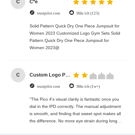
C
C*e
trustpilot.com
Hữu ích (123)
Solid Pattern Quick Dry One Piece Jumpsuit for
Women 2023 Customized Logo Gym Sets Solid
Pattern Quick Dry One Piece Jumpsuit for
Women 2023@
C
Custom Logo Paper Cardboard Packing Folding White / Black / Rose Gold Luxury Magnetic Gift Box with Ribbon Closure
trustpilot.com
Hữu ích (1w+)
"The Pico 4's visual clarity is fantastic once you
dial in the IPD correctly. The manual adjustment
is smooth, and finding that sweet spot makes all
the difference. No more eye strain during long
sessions. Highly recommend taking the time to