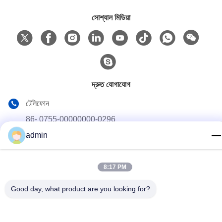
সোশ্যাল মিডিয়া
দ্রুত যোগাযোগ
টেলিফোন
86- 0755-00000000-0296
admin
ই-মেইল
test@maoyt.com
8:17 PM
ঠিকানা
নং 228, ঝাংসি রোড, জিয়াংইন সিটি, উক্সি সিটি, জিয়াংসু প্রদেশ
Good day, what product are you looking for?
গোপনীয়তা নীতি
|
সাইট ম্যাপ