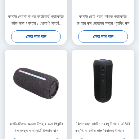
কাস্টম লোগো কাগজ কার্ডবোর্ড প্যাকেজিং
কাস্টম ছোট গয়না কাগজ প্যাকেজিং
ভাঁজ সাদা / কালো / গোলাপী স্বর্ণের
উপহার বক্স মেয়েদের সস্তা প্যাকিং বক্স
বিলাসবহুল রিবন বন্ধক সহ চৌম্বকীয়
সেরা দাম পান
সেরা দাম পান
উপহার বাক্স
কাস্টমাইজড অনন্য উপহার বাক্স প্রিন্টিং
বিলাসবহুল কাস্টম নববধূ উপহার অতিথি
বিলাসবহুল কার্ডবোর্ড উপহার বাক্স
ক্যান্ডি ভারতীয় লাল বিবাহের উপহার বাক্স
প্যাকেজিং জুয়েলারী ভ্যালেন্টাইন রোজ
বিবাহের সজ্জা জন্য উপহার