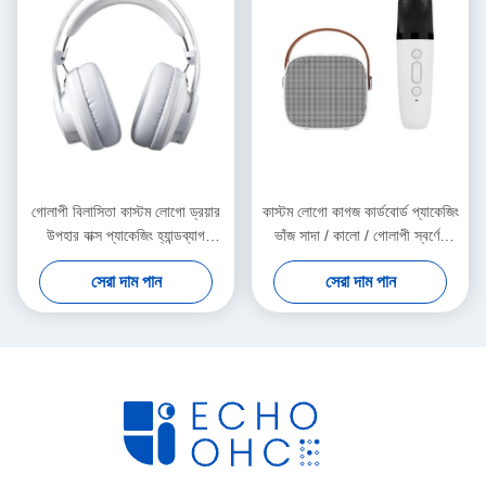
গোলাপী বিলাসিতা কাস্টম লোগো ড্রয়ার
কাস্টম লোগো কাগজ কার্ডবোর্ড প্যাকেজিং
উপহার বাক্স প্যাকেজিং হ্যান্ডব্যাগ
ভাঁজ সাদা / কালো / গোলাপী স্বর্ণের
প্যাকেজিং বাক্স
বিলাসবহুল রিবন বন্ধক সহ চৌম্বকীয়
সেরা দাম পান
সেরা দাম পান
উপহার বাক্স