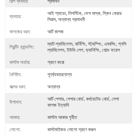
শিল্প ব্যবহার:
প্রসাধন
আই শ্যাডো, লিপস্টিক, ফেস মাস্ক, স্কিন কেয়ার 
ব্যবহার:
সিরাম, অন্যান্য প্রসাধনী
কাগজের ধরন:
আর্ট কাগজ
ম্যাট ল্যামিনেশন, বার্নিশিং, স্ট্যাম্পিং, এমবসিং, গ্লসি 
প্রিন্টিং হ্যান্ডলিং:
ল্যামিনেশন, ইউভি লেপ, ভ্যানিশিং, গোল্ড ফয়েল
কাস্টম অর্ডার:
গ্রহণ করো
বৈশিষ্ট্য:
পুনর্ব্যবহারযোগ্য
বক্সের ধরন:
অন্যান্য
আর্ট পেপার, পেপার বোর্ড, কর্গুয়েটেড বোর্ড, লেপা 
উপাদান:
কাগজ ইত্যাদি
আকার:
কাস্টম আকার গৃহীত
লোগো:
কাস্টমাইজড লোগো গ্রহণ করুন