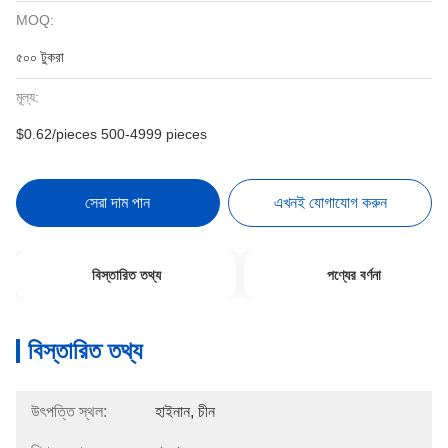
MOQ:
৫০০ টুকরা
মূল্য:
$0.62/pieces 500-4999 pieces
সেরা দাম পান
এখনই যোগাযোগ করুন
বিস্তারিত তথ্য
পণ্যের বর্ণনা
বিস্তারিত তথ্য
উৎপত্তি স্থল:
হাইনান, চীন