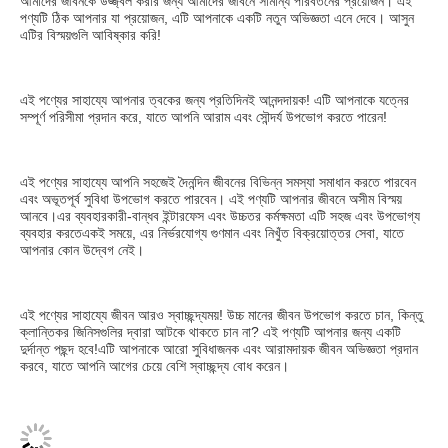
আমাদের জীবনকে উজ্জ্বল করার জন্য আমাদের জীবনে সামান্য পরিবর্তনের প্রয়োজন। এই 
পণ্যটি ঠিক আপনার যা প্রয়োজন, এটি আপনাকে একটি নতুন অভিজ্ঞতা এনে দেবে। আসুন 
এটির বিস্ময়গুলি আবিষ্কার করি!
এই পণ্যের সাহায্যে আপনার ত্বকের জন্য প্রতিদিনই আনন্দদায়ক! এটি আপনাকে যত্নের 
সম্পূর্ণ পরিসীমা প্রদান করে, যাতে আপনি আরাম এবং সৌন্দর্য উপভোগ করতে পারেন!
এই পণ্যের সাহায্যে আপনি সহজেই দৈনন্দিন জীবনের বিভিন্ন সমস্যা সমাধান করতে পারবেন 
এবং অভূতপূর্ব সুবিধা উপভোগ করতে পারবেন। এই পণ্যটি আপনার জীবনে অসীম বিস্ময় 
আনবে।এর ব্যবহারকারী-বান্ধব ইন্টারফেস এবং উচ্চতর কর্মক্ষমতা এটি সহজ এবং উপভোগ্য 
ব্যবহার করতেএকই সময়ে, এর নির্ভরযোগ্য গুণমান এবং নিখুঁত বিক্রয়োত্তর সেবা, যাতে 
আপনার কোন উদ্বেগ নেই।
এই পণ্যের সাহায্যে জীবন আরও স্বাচ্ছন্দ্যময়! উচ্চ মানের জীবন উপভোগ করতে চান, কিন্তু 
ক্লান্তিকর জিনিসগুলির দ্বারা আটকে থাকতে চান না? এই পণ্যটি আপনার জন্য একটি 
দুর্দান্ত পছন্দ হবে!এটি আপনাকে আরো সুবিধাজনক এবং আরামদায়ক জীবন অভিজ্ঞতা প্রদান 
করবে, যাতে আপনি আগের চেয়ে বেশি স্বাচ্ছন্দ্য বোধ করেন।