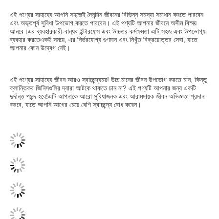
এই পণ্যের সাহায্যে আপনি সহজেই দৈনন্দিন জীবনের বিভিন্ন সমস্যা সমাধান করতে পারবেন 
এবং অভূতপূর্ব সুবিধা উপভোগ করতে পারবেন। এই পণ্যটি আপনার জীবনে অসীম বিস্ময় 
আনবে।এর ব্যবহারকারী-বান্ধব ইন্টারফেস এবং উচ্চতর কর্মক্ষমতা এটি সহজ এবং উপভোগ্য 
ব্যবহার করতেএকই সময়ে, এর নির্ভরযোগ্য গুণমান এবং নিখুঁত বিক্রয়োত্তর সেবা, যাতে 
আপনার কোন উদ্বেগ নেই।
এই পণ্যের সাহায্যে জীবন আরও স্বাচ্ছন্দ্যময়! উচ্চ মানের জীবন উপভোগ করতে চান, কিন্তু 
ক্লান্তিকর জিনিসগুলির দ্বারা আটকে থাকতে চান না? এই পণ্যটি আপনার জন্য একটি 
দুর্দান্ত পছন্দ হবে!এটি আপনাকে আরো সুবিধাজনক এবং আরামদায়ক জীবন অভিজ্ঞতা প্রদান 
করবে, যাতে আপনি আগের চেয়ে বেশি স্বাচ্ছন্দ্য বোধ করেন।