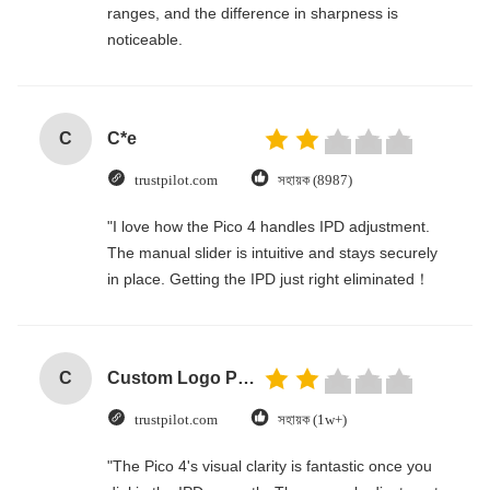
ranges, and the difference in sharpness is
noticeable.
C
C*e
trustpilot.com
সহায়ক (8987)
"I love how the Pico 4 handles IPD adjustment.
The manual slider is intuitive and stays securely
in place. Getting the IPD just right eliminated！
C
Custom Logo Paper Cardboard Packing Folding White / Black / Rose Gold Luxury Magnetic Gift Box with Ribbon Closure
trustpilot.com
সহায়ক (1w+)
"The Pico 4's visual clarity is fantastic once you