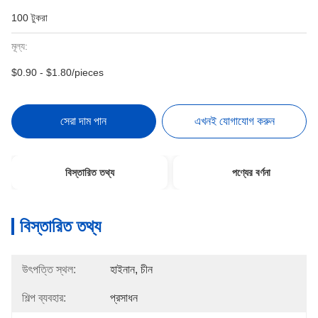
100 টুকরা
মূল্য:
$0.90 - $1.80/pieces
সেরা দাম পান
এখনই যোগাযোগ করুন
বিস্তারিত তথ্য
পণ্যের বর্ণনা
বিস্তারিত তথ্য
উৎপত্তি স্থল:
হাইনান, চীন
শিল্প ব্যবহার:
প্রসাধন