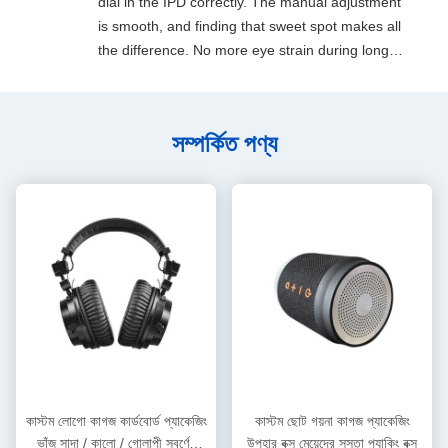
dial in the IPD correctly. The manual adjustment
is smooth, and finding that sweet spot makes all
the difference. No more eye strain during long
sessions. Highly recommend taking the time to
set it up properly!""The Pico 4's visual clarity is
fantastic once you dial in the IPD correctly. The
সম্পর্কিত পণ্য
manual adjustment is smooth, and finding that
sweet spot makes all the difference. No more eye
strain during long sessions. Highly recommend
taking the time to set it up properly!""The Pico 4's
visual clarity is fantastic once you dial in the IPD
correctly. The manual adjustment is smooth, and
finding that sweet spot makes all the difference.
No more eye strain during long sessions. Highly
recommend taking the time to set it up
properly!""The Pico 4's visual clarity is fantastic
once you dial in the IPD correctly. The manual
adjustment is smooth, and finding that sweet spot
কাস্টম লোগো কাগজ কার্ডবোর্ড প্যাকেজিং
কাস্টম ছোট গয়না কাগজ প্যাকেজিং
makes all the difference. No more eye strain
ভাঁজ সাদা / কালো / গোলাপী স্বর্ণের
উপহার বক্স মেয়েদের সস্তা প্যাকিং বক্স