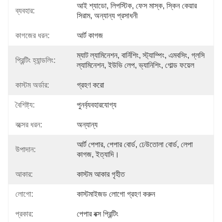
আই শ্যাডো, লিপস্টিক, ফেস মাস্ক, স্কিন কেয়ার 
ব্যবহার:
সিরাম, অন্যান্য প্রসাধনী
কাগজের ধরন:
আর্ট কাগজ
ম্যাট ল্যামিনেশন, বার্নিশিং, স্ট্যাম্পিং, এমবসিং, গ্লসি 
প্রিন্টিং হ্যান্ডলিং:
ল্যামিনেশন, ইউভি লেপ, ভ্যানিশিং, গোল্ড ফয়েল
কাস্টম অর্ডার:
গ্রহণ করো
বৈশিষ্ট্য:
পুনর্ব্যবহারযোগ্য
বক্সের ধরন:
অন্যান্য
আর্ট পেপার, পেপার বোর্ড, ঢেউতোলা বোর্ড, লেপা 
উপাদান:
কাগজ, ইত্যাদি।
আকার:
কাস্টম আকার গৃহীত
লোগো:
কাস্টমাইজড লোগো গ্রহণ করুন
প্রকার:
পেপার বক্স প্রিন্টিং