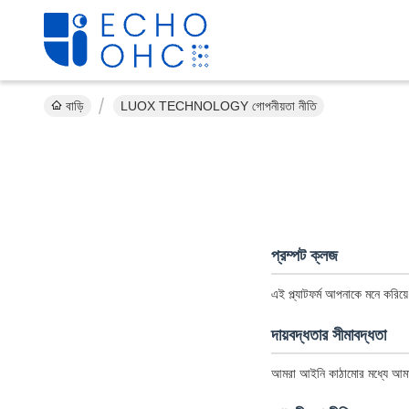
বাড়ি
LUOX TECHNOLOGY গোপনীয়তা নীতি
প্রম্পট ক্লজ
এই প্ল্যাটফর্ম আপনাকে মনে করিয়
দায়বদ্ধতার সীমাবদ্ধতা
আমরা আইনি কাঠামোর মধ্যে আমাদে