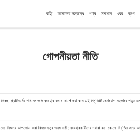
বাড়ি
আমাদের সম্বন্ধে
পণ্য
সমাধান
খবর
ব্লগ
গোপনীয়তা নীতি
ে দিচ্ছে: প্ল্যাটফর্মের পরিষেবাগুলি ব্যবহার করার আগে দয়া করে এই বিবৃতিটি মনোযোগ সহকারে পড়ুন এ
র নিজস্ব আপলোড করা বিষয়বস্তুর জন্য দায়ী; ব্যবহারকারীদের দ্বারা করা কোনো বিবৃতির জন্য আ