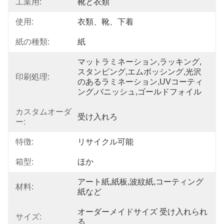
工業用:
靴と衣類
使用:
衣類、靴、下着
紙の種類:
紙
マットラミネーション,ラッキング,
スタンピング,エムボッシング,光沢
印刷処理:
のあるラミネーション,UVコーティ
ング,バニッシュ,ゴールドフォイル
カスタムオーダ
受け入れろ
ー:
特徴:
リサイクル可能
箱型:
ほか
アート紙,紙板,波紋紙,コーティング
材料:
紙など
オーダーメイドサイズ 受け入れられ
サイズ:
る