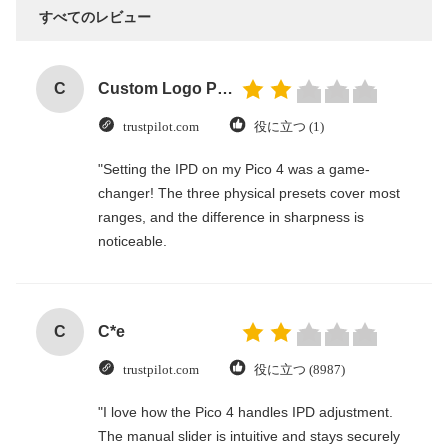
すべてのレビュー
C
Custom Logo Paper Cardboard Packing Folding White / Black / Rose Gold Luxury Magnetic Gift Box with Ribbon Closure
trustpilot.com
役に立つ (1)
"Setting the IPD on my Pico 4 was a game-
changer! The three physical presets cover most
ranges, and the difference in sharpness is
noticeable.
C
C*e
trustpilot.com
役に立つ (8987)
"I love how the Pico 4 handles IPD adjustment.
The manual slider is intuitive and stays securely