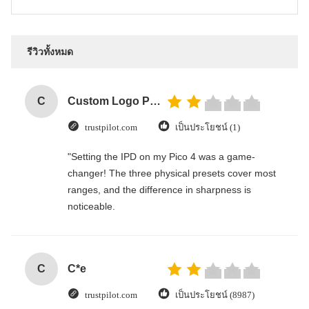
รีวิวทั้งหมด
C
Custom Logo Paper Cardboard Packing Folding White / Black / Rose Gold Luxury Magnetic Gift Box with Ribbon Closure
trustpilot.com
เป็นประโยชน์ (1)
"Setting the IPD on my Pico 4 was a game-
changer! The three physical presets cover most
ranges, and the difference in sharpness is
noticeable.
C
C*e
trustpilot.com
เป็นประโยชน์ (8987)