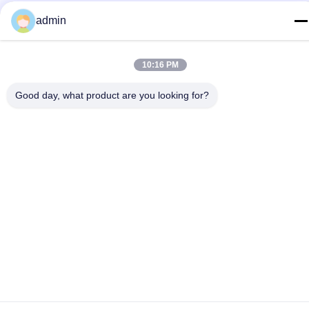
อีเมล
admin
test@maoyt.com
ที่อยู่
10:16 PM
No. 228, Zhanxi Road, Jiangyin City, Wuxi City, Jiangsu
Province
Good day, what product are you looking for?
นโยบายความเป็นส่วนตัว
|
แผนผังเว็บไซต์
จีน ดี คุณภาพ กีลเหล็กเบา ผู้จัดจําหน่าย.ลิขสิทธิ์ 2022-2026 LUOX
TECHNOLOGY ทั้งหมด สิทธิพิเศษ