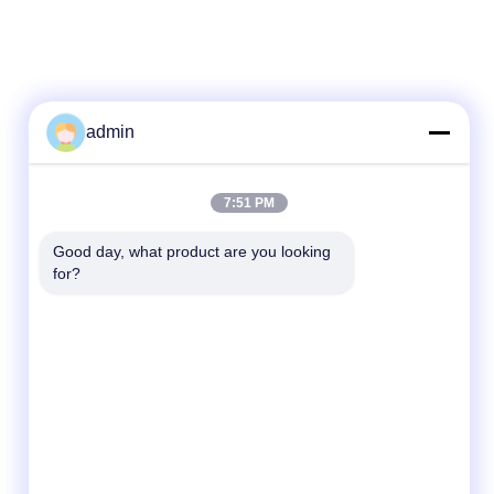
admin
Contactez rapidement
7:51 PM
Télégramme
Good day, what product are you looking 
for?
86- 0755-00000000-0296
E-mail
test@maoyt.com
Adresse
No. 228, route de Zhanxi, ville de Jiangyin,
ville de Wuxi, province de Jiangsu