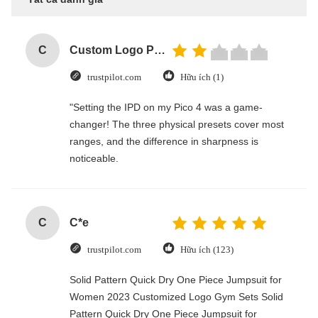
C
Custom Logo Paper Cardboard Packing Folding White / Black / Rose Gold Luxury Magnetic Gift Box with Ribbon Closure
trustpilot.com
Hữu ích (1)
"Setting the IPD on my Pico 4 was a game-
changer! The three physical presets cover most
ranges, and the difference in sharpness is
noticeable.
C
C*e
trustpilot.com
Hữu ích (123)
Solid Pattern Quick Dry One Piece Jumpsuit for
Women 2023 Customized Logo Gym Sets Solid
Pattern Quick Dry One Piece Jumpsuit for