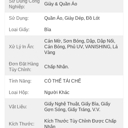
Sử Dụng Công
Giày & Quần Áo
Nghiệp:
Sử Dụng:
Quần Áo, Giày Dép, Đồ Lót
Loại Giấy:
Bìa
Cán Mờ, Sơn Bóng, Dập, Dập Nổi, 
Xử Lý In Ấn:
Cán Bóng, Phủ UV, VANISHING, Lá 
Vàng
Đơn Đặt Hàng
Chấp Nhận.
Tùy Chỉnh:
Tính Năng:
CÓ THỂ TÁI CHẾ
Loại Hộp:
Người Khác
Giấy Nghệ Thuật, Giấy Bìa, Giấy 
Vật Liệu:
Gợn Sóng, Giấy Tráng, V.v.
Kích Thước Tùy Chỉnh Được Chấp 
Kích Thước:
Nhận