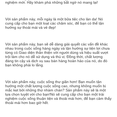
nghiệm mới. Hãy khám phá những bất ngờ nó mang lại!
Với sản phẩm này, mỗi ngày là một bữa tiệc cho làn da! Nó 
cung cấp cho bạn một loạt các chăm sóc, để bạn có thể tận 
hưởng sự thoải mái và vẻ đẹp!
Với sản phẩm này, bạn sẽ dễ dàng giải quyết các vấn đề khác 
nhau trong cuộc sống hàng ngày và tận hưởng sự tiện lợi chưa 
từng có.Giao diện thân thiện với người dùng và hiệu suất vượt 
trội làm cho nó dễ sử dụng và thú vị. Đồng thời, chất lượng 
đáng tin cậy và dịch vụ sau bán hàng hoàn hảo của nó, do đó 
bạn không phải lo lắng.
Với sản phẩm này, cuộc sống thư giãn hơn! Bạn muốn tận 
hưởng một chất lượng cuộc sống cao, nhưng không muốn bị 
mắc kẹt bởi những thứ nhàm chán? Sản phẩm này sẽ là một 
lựa chọn tuyệt vời cho bạn!Nó sẽ cung cấp cho bạn một trải 
nghiệm cuộc sống thuận tiện và thoải mái hơn, để bạn cảm thấy 
thoải mái hơn bao giờ hết.