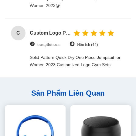
Women 2023@
C
Custom Logo Paper Cardboard Packing Folding White / Black / Rose Gold Luxury Magnetic Gift Box with Ribbon Closure
trustpilot.com
Hữu ích (44)
Solid Pattern Quick Dry One Piece Jumpsuit for
Women 2023 Customized Logo Gym Sets
Sản Phẩm Liên Quan