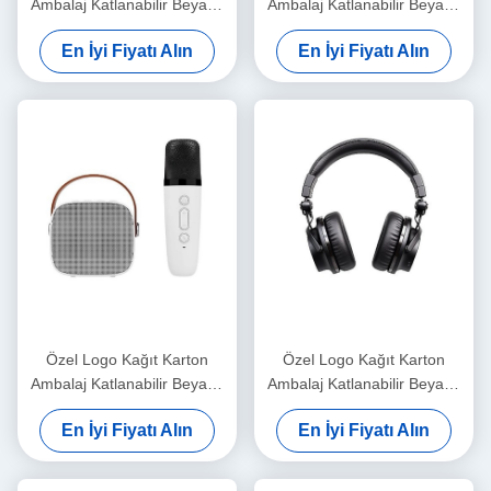
Ambalaj Katlanabilir Beyaz /
Ambalaj Katlanabilir Beyaz /
Siyah / Gül Altın Lüks
Siyah / Gül Altın Lüks
En İyi Fiyatı Alın
En İyi Fiyatı Alın
Makineli Hediye Kutusu
Makineli Hediye Kutusu
Kurdele Kapalı
Kurdele Kapalı
Özel Logo Kağıt Karton
Özel Logo Kağıt Karton
Ambalaj Katlanabilir Beyaz /
Ambalaj Katlanabilir Beyaz /
Siyah / Gül Altın Lüks
Siyah / Gül Altın Lüks
En İyi Fiyatı Alın
En İyi Fiyatı Alın
Makineli Hediye Kutusu
Makineli Hediye Kutusu
Kurdele Kapalı
Kurdele Kapalı