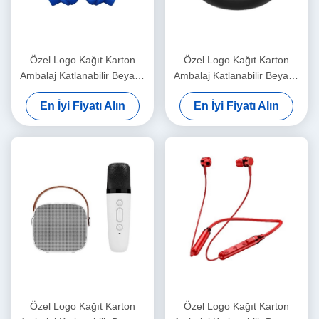
Özel Logo Kağıt Karton
Özel Logo Kağıt Karton
Ambalaj Katlanabilir Beyaz /
Ambalaj Katlanabilir Beyaz /
Siyah / Gül Altın Lüks
Siyah / Gül Altın Lüks
En İyi Fiyatı Alın
En İyi Fiyatı Alın
Makineli Hediye Kutusu
Makineli Hediye Kutusu
Kurdele Kapalı
Kurdele Kapalı
Özel Logo Kağıt Karton
Özel Logo Kağıt Karton