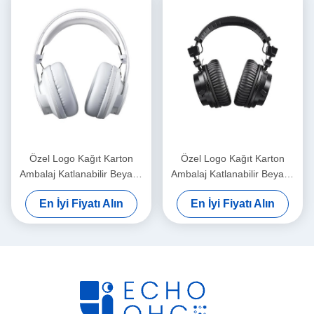
Özel Logo Kağıt Karton
Özel Logo Kağıt Karton
Ambalaj Katlanabilir Beyaz /
Ambalaj Katlanabilir Beyaz /
Siyah / Gül Altın Lüks
Siyah / Gül Altın Lüks
En İyi Fiyatı Alın
En İyi Fiyatı Alın
Makineli Hediye Kutusu
Makineli Hediye Kutusu
Kurdele Kapalı
Kurdele Kapalı