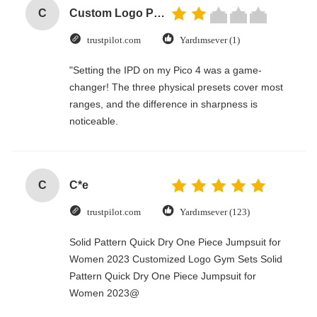
C
Custom Logo Paper Cardboard Packing Folding White / Black / Rose Gold Luxury Magnetic Gift Box with Ribbon Closure
trustpilot.com
Yardımsever (1)
"Setting the IPD on my Pico 4 was a game-
changer! The three physical presets cover most
ranges, and the difference in sharpness is
noticeable.
C
C*e
trustpilot.com
Yardımsever (123)
Solid Pattern Quick Dry One Piece Jumpsuit for
Women 2023 Customized Logo Gym Sets Solid
Pattern Quick Dry One Piece Jumpsuit for
Women 2023@