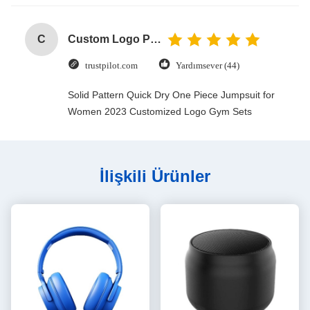
C
Custom Logo Paper Cardboard Packing Folding White / Black / Rose Gold Luxury Magnetic Gift Box with Ribbon Closure
trustpilot.com
Yardımsever (44)
Solid Pattern Quick Dry One Piece Jumpsuit for
Women 2023 Customized Logo Gym Sets
İlişkili Ürünler