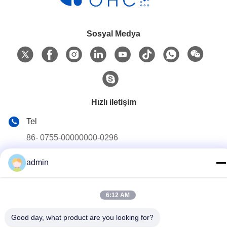
Sosyal Medya
Hızlı iletişim
Tel
86- 0755-00000000-0296
E-posta
admin
test@maoyt.com
Adres
6:12 AM
228, Zhanxi Yolu, Jiangyin Şehri, Wuxi Şehri, Jiangsu
Eyaleti
Good day, what product are you looking for?