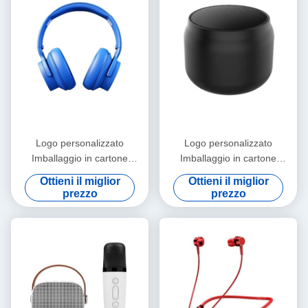
Logo personalizzato
Logo personalizzato
Imballaggio in cartone
Imballaggio in cartone
cartaceo Pieghevole Bianco /
cartaceo Pieghevole Bianco /
Ottieni il miglior
Ottieni il miglior
Nero / Oro rosa Luxury
Nero / Oro rosa Luxury
prezzo
prezzo
Magnetic Gift Box con
Magnetic Gift Box con
chiusura a nastro
chiusura a nastro