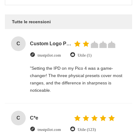
Tutte le recensioni
C
Custom Logo Paper Cardboard Packing Folding White / Black / Rose Gold Luxury Magnetic Gift Box with Ribbon Closure
trustpilot.com
Utile (1)
"Setting the IPD on my Pico 4 was a game-
changer! The three physical presets cover most
ranges, and the difference in sharpness is
noticeable.
C
C*e
trustpilot.com
Utile (123)