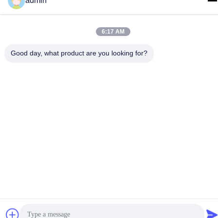
admin
test@maoyt.com
Indirizzo
6:17 AM
No. 228, strada di Zhanxi, città di Jiangyin, città di Wuxi,
provincia di Jiangsu
Good day, what product are you looking for?
Politica sulla privacy
|
Mappa del sito
La Cina va bene. Qualità Termo di acciaio leggero Fornitore.
2022-2026 LUOX TECHNOLOGY Tutti. Tutti i diritti riservati.