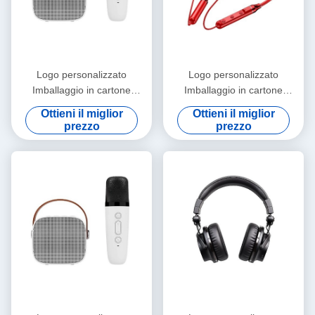
Logo personalizzato
Logo personalizzato
Imballaggio in cartone
Imballaggio in cartone
cartaceo Pieghevole Bianco /
cartaceo Pieghevole Bianco /
Ottieni il miglior
Ottieni il miglior
Nero / Oro rosa Luxury
Nero / Oro rosa Luxury
prezzo
prezzo
Magnetic Gift Box con
Magnetic Gift Box con
chiusura a nastro
chiusura a nastro