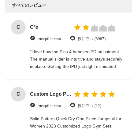
すべてのレビュー
C
C*e
trustpilot.com
役に立つ (8987)
"I love how the Pico 4 handles IPD adjustment.
The manual slider is intuitive and stays securely
in place. Getting the IPD just right eliminated！
C
Custom Logo Paper Cardboard Packing Folding White / Black / Rose Gold Luxury Magnetic Gift Box with Ribbon Closure
trustpilot.com
役に立つ (12)
Solid Pattern Quick Dry One Piece Jumpsuit for
Women 2023 Customized Logo Gym Sets