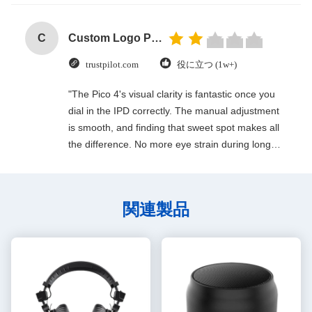
C
Custom Logo Paper Cardboard Packing Folding White / Black / Rose Gold Luxury Magnetic Gift Box with Ribbon Closure
trustpilot.com
役に立つ (1w+)
"The Pico 4's visual clarity is fantastic once you
dial in the IPD correctly. The manual adjustment
is smooth, and finding that sweet spot makes all
the difference. No more eye strain during long
sessions. Highly recommend taking the time to
set it up properly!""The Pico 4's visual clarity is
fantastic once you dial in the IPD correctly. The
関連製品
manual adjustment is smooth, and finding that
sweet spot makes all the difference. No more eye
strain during long sessions. Highly recommend
taking the time to set it up properly!""The Pico 4's
visual clarity is fantastic once you dial in the IPD
correctly. The manual adjustment is smooth, and
finding that sweet spot makes all the difference.