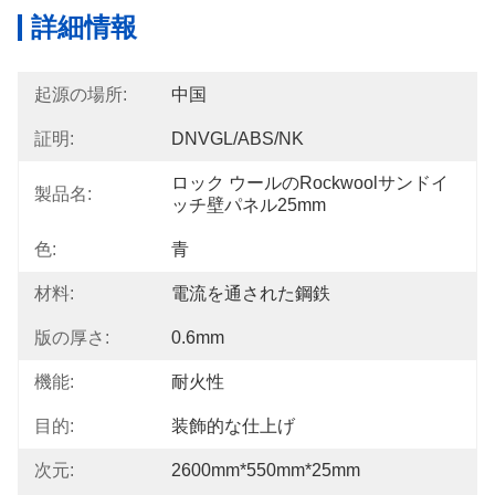
詳細情報
起源の場所:
中国
証明:
DNVGL/ABS/NK
ロック ウールのRockwoolサンドイ
製品名:
ッチ壁パネル25mm
色:
青
材料:
電流を通された鋼鉄
版の厚さ:
0.6mm
機能:
耐火性
目的:
装飾的な仕上げ
次元:
2600mm*550mm*25mm