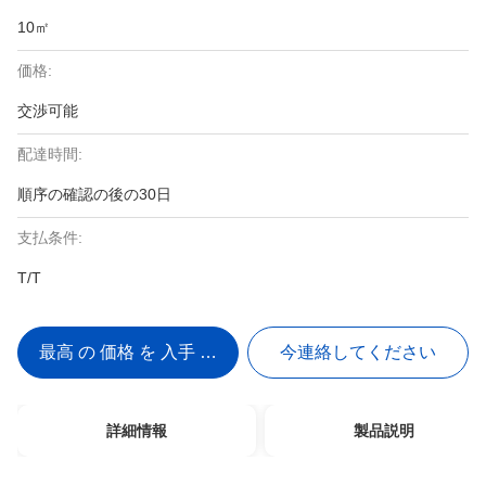
10㎡
価格:
交渉可能
配達時間:
順序の確認の後の30日
支払条件:
T/T
最高 の 価格 を 入手 する
今連絡してください
詳細情報
製品説明