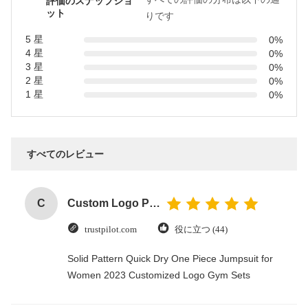
評価のスナップショ
ット
りです
5 星
0%
4 星
0%
3 星
0%
2 星
0%
1 星
0%
すべてのレビュー
C
Custom Logo Paper Cardboard Packing Folding White / Black / Rose Gold Luxury Magnetic Gift Box with Ribbon Closure
trustpilot.com
役に立つ (44)
Solid Pattern Quick Dry One Piece Jumpsuit for
Women 2023 Customized Logo Gym Sets