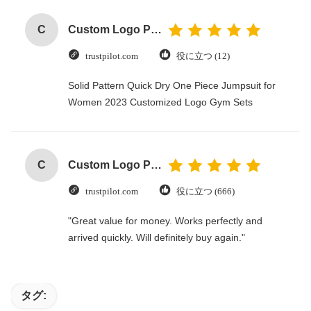
C
Custom Logo Paper Cardboard Packing Folding White / Black / Rose Gold Luxury Magnetic Gift Box with Ribbon Closure
trustpilot.com
役に立つ (12)
Solid Pattern Quick Dry One Piece Jumpsuit for
Women 2023 Customized Logo Gym Sets
C
Custom Logo Paper Cardboard Packing Folding White / Black / Rose Gold Luxury Magnetic Gift Box with Ribbon Closure
trustpilot.com
役に立つ (666)
"Great value for money. Works perfectly and
arrived quickly. Will definitely buy again."
タグ: