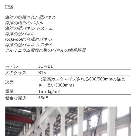
記述
海洋の絶縁された壁パネル
海洋の内壁のパネル
海洋の壁パネル システム
海洋の壁パネル
rockwoolの合成のパネル
海洋の壁パネル システム
アルミニウム蜜蜂の巣のパネルの海兵隊員
モデル
JCP-B1
火のクラス
B15
（最高カスタマイズされる600/500mmの幅長
次元
さ。長い3000mm）
重量
15.7 kg/m2
健全な減少
35dB