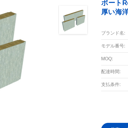
ボートR
厚い海
ブランド名:
モデル番号:
MOQ:
配達時間:
支払条件: