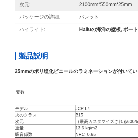
次元:
2100mm*550mm*25mm
パッケージの詳細:
パレット
ハイライト:
Hailuの海洋の壁板
, 
ボート
製品説明
25mmのポリ塩化ビニールのラミネーションが付いて
変数
モデル
JCP-L4
火のクラス
B15
次元
（最高カスタマイズされる600/5
重量
13.6 kg/m2
吸音係数
NRC=0.65