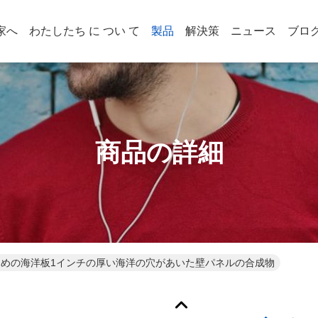
家へ
わたしたち に つい て
製品
解決策
ニュース
ブロ
商品の詳細
lのための海洋板1インチの厚い海洋の穴があいた壁パネルの合成物