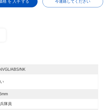
価格 を 入手 する
今連絡してください
NVGL/ABS/NK
い
.6mm
兵隊員