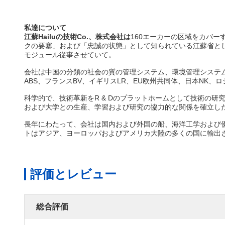
私達について
江蘇Hailuの技術Co.、株式会社は
160エーカーの区域をカバー
クの要塞」および「忠誠の状態」として知られている江蘇省と
モジュール従事させていて。
会社は中国の分類の社会の質の管理システム、環境管理システム
ABS、フランスBV、イギリスLR、EU欧州共同体、日本NK
科学的で、技術革新をR & Dのプラットホームとして技術の
および大学との生産、学習および研究の協力的な関係を確立し
長年にわたって、会社は国内および外国の船、海洋工学および
トはアジア、ヨーロッパおよびアメリカ大陸の多くの国に輸出
評価とレビュー
総合評価