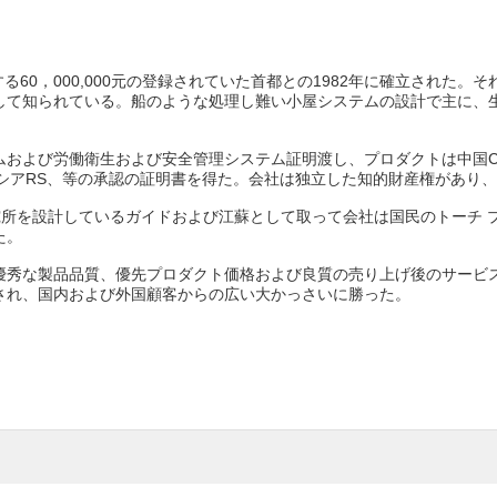
する60，000,000元の登録されていた首都との1982年に確立され
して知られている。船のような処理し難い小屋システムの設計で主に、
および労働衛生および安全管理システム証明渡し、プロダクトは中国CC
、ロシアRS、等の承認の証明書を得た。会社は独立した知的財産権があり
研究所を設計しているガイドおよび江蘇として取って会社は国民のトーチ 
た。
優秀な製品品質、優先プロダクト価格および良質の売り上げ後のサービ
され、国内および外国顧客からの広い大かっさいに勝った。