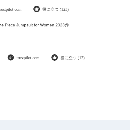
trustpilot.com
役に立つ (123)
 One Piece Jumpsuit for Women 2023@
trustpilot.com
役に立つ (12)