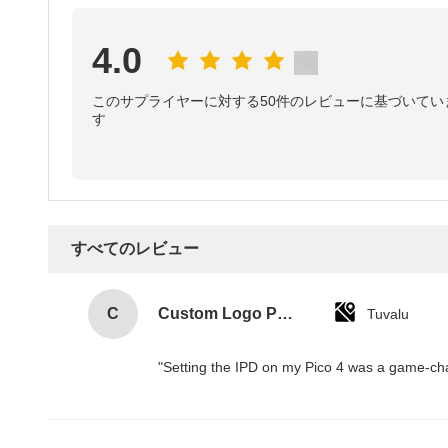
4.0
このサプライヤーに対する50件のレビューに基づいてい
す
すべてのレビュー
C
Custom Logo Paper Cardboard Packing Folding White / Black / Rose Gold Luxury Magnetic Gift Box with Ribbon Closure
Tuvalu
"Setting the IPD on my Pico 4 was a game-cha