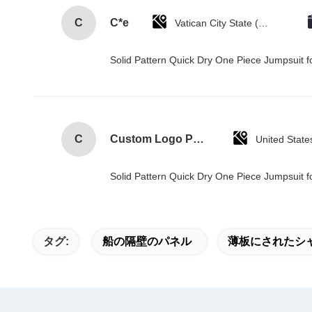
C
C*e
Vatican City State (Holy See)
Solid Pattern Quick Dry One Piece Jumpsui
C
Custom Logo Paper Cardboard Packing Folding White / Black / Rose Gold Luxury Magnetic Gift Box with Ribbon Closure
United State
Solid Pattern Quick Dry One Piece Jumpsui
タグ:
船の隔壁のパネル
薄板にされたシ