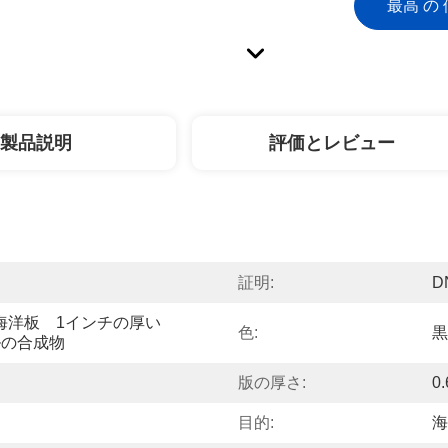
最高 の 
製品説明
評価とレビュー
証明:
D
海洋板    1インチの厚い
色:
黒
ルの合成物
版の厚さ:
0
目的:
海