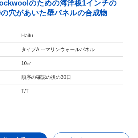
ockwoolのための海洋板1インチの
洋の穴があいた壁パネルの合成物
Hailu
タイプA ---マリンウォールパネル
10㎡
順序の確認の後の30日
T/T