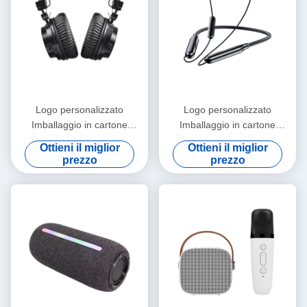
Logo personalizzato
Logo personalizzato
Imballaggio in cartone
Imballaggio in cartone
cartaceo Pieghevole Bianco /
cartaceo Pieghevole Bianco /
Ottieni il miglior
Ottieni il miglior
Nero / Oro rosa Luxury
Nero / Oro rosa Luxury
prezzo
prezzo
Magnetic Gift Box con
Magnetic Gift Box con
chiusura a nastro
chiusura a nastro