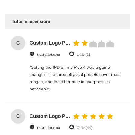
Tutte le recensioni
C
Custom Logo Paper Cardboard Packing Folding White / Black / Rose Gold Luxury Magnetic Gift Box with Ribbon Closure
trustpilot.com
Utile (1)
"Setting the IPD on my Pico 4 was a game-
changer! The three physical presets cover most
ranges, and the difference in sharpness is
noticeable.
C
Custom Logo Paper Cardboard Packing Folding White / Black / Rose Gold Luxury Magnetic Gift Box with Ribbon Closure
trustpilot.com
Utile (44)