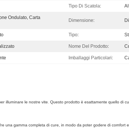
Tipo Di Scatola:
Al
one Ondulato, Carta 
Dimensione:
Di
to
Tipo:
St
lizzato
Nome Del Prodotto:
Co
ente
Imballaggi Particolari:
Ca
r illuminare le nostre vite. Questo prodotto è esattamente quello di c
offre una gamma completa di cure, in modo da poter godere di comfort e