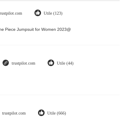
trustpilot.com
Utile (123)
 One Piece Jumpsuit for Women 2023@
trustpilot.com
Utile (44)
trustpilot.com
Utile (666)