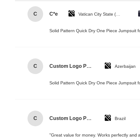
C
C*e
Vatican City State (Holy See)
Solid Pattern Quick Dry One Piece Jumpsui
C
Custom Logo Paper Cardboard Packing Folding White / Black / Rose Gold Luxury Magnetic Gift Box with Ribbon Closure
Azerbaijan
Solid Pattern Quick Dry One Piece Jumpsui
C
Custom Logo Paper Cardboard Packing Folding White / Black / Rose Gold Luxury Magnetic Gift Box with Ribbon Closure
Brazil
"Great value for money. Works perfectly and arr