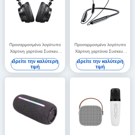
Προσαρμοσμένο λογότυπο
Προσαρμοσμένο λογότυπο
Χάρτινη χαρτόνια Συσκευή
Χάρτινη χαρτόνια Συσκευή
Διπλώσιμο λευκό / μαύρο /
Διπλώσιμο λευκό / μαύρο /
Βρείτε την καλύτερη
Βρείτε την καλύτερη
ροζ χρυσό πολυτελές
ροζ χρυσό πολυτελές
τιμή
τιμή
μαγνητικό κουτί δώρων με
μαγνητικό κουτί δώρων με
κλείσιμο με κορδέλα
κλείσιμο με κορδέλα