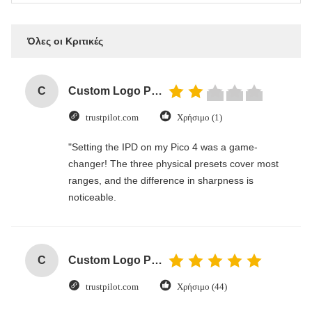
Όλες οι Κριτικές
C
Custom Logo Paper Cardboard Packing Folding White / Black / Rose Gold Luxury Magnetic Gift Box with Ribbon Closure
trustpilot.com
Χρήσιμο (1)
"Setting the IPD on my Pico 4 was a game-
changer! The three physical presets cover most
ranges, and the difference in sharpness is
noticeable.
C
Custom Logo Paper Cardboard Packing Folding White / Black / Rose Gold Luxury Magnetic Gift Box with Ribbon Closure
trustpilot.com
Χρήσιμο (44)