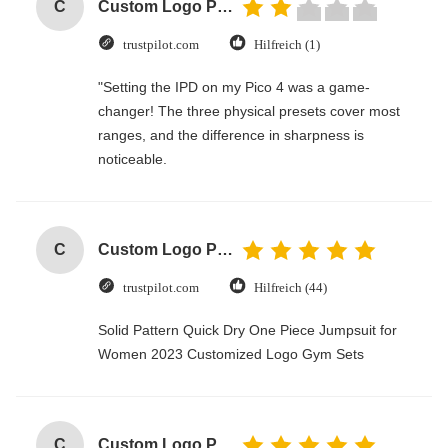
C
Custom Logo Paper Cardboard Packing Folding White / Black / Rose Gold Luxury Magnetic Gift Box with Ribbon Closure
trustpilot.com
Hilfreich (1)
"Setting the IPD on my Pico 4 was a game-
changer! The three physical presets cover most
ranges, and the difference in sharpness is
noticeable.
C
Custom Logo Paper Cardboard Packing Folding White / Black / Rose Gold Luxury Magnetic Gift Box with Ribbon Closure
trustpilot.com
Hilfreich (44)
Solid Pattern Quick Dry One Piece Jumpsuit for
Women 2023 Customized Logo Gym Sets
C
Custom Logo Paper Cardboard Packing Folding White / Black / Rose Gold Luxury Magnetic Gift Box with Ribbon Closure