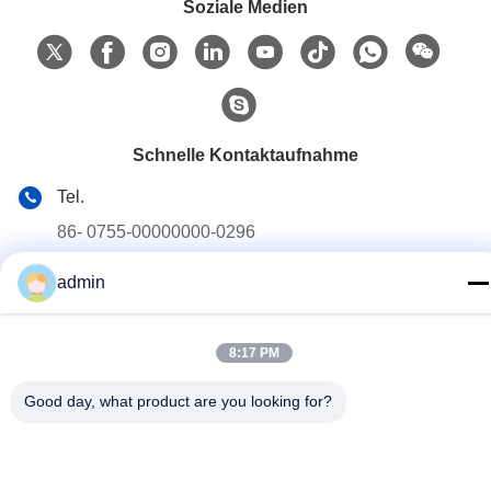
Soziale Medien
Schnelle Kontaktaufnahme
Tel.
86- 0755-00000000-0296
E-Mail-Adresse
admin
test@maoyt.com
Anschrift
8:17 PM
Nr. 228-, Zhanxi-Straße, Jiangyin-Stadt, Wuxi-Stadt,
Jiangsu-Provinz
Good day, what product are you looking for?
Datenschutzrichtlinie
|
Sitemap