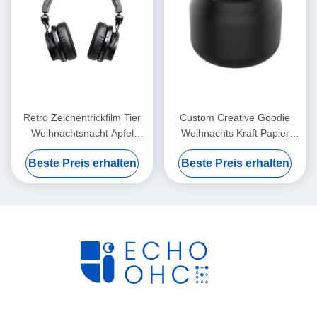
Retro Zeichentrickfilm Tier
Custom Creative Goodie
Weihnachtsnacht Apfel
Weihnachts Kraft Papier
Geschenkbox
Geschenk Tasche mit Ihrem
Beste Preis erhalten
Beste Preis erhalten
Weihnachtsgeschenk
eigenen Logo für Xmas
Kleines Geschenk Ornament
Dekorationsparty
Tote Tasche
Verpackungskiste