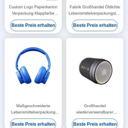
Custom Logo Papierkarton
Fabrik Großhandel Öldichte
Verpackung Klappfarbe
Lebensmittelverpackungstüte
Weiß / Schwarz / Roségold
Toast Brot Außenverkäufer
Beste Preis erhalten
Beste Preis erhalten
Luxus Magnetgeschenk-Box
Boden Kraftpapiertüte
mit Bandverschluss
Maßgeschneiderte
Großhandel
Lebensmittelverpackung
wiederverwendbarer
Kraft-Takeaway-Lebensmittel
Schüttkarton mit Kraftpapier-
Beste Preis erhalten
Beste Preis erhalten
Brot Papiertüte für
Weinbeutel für Weinflaschen