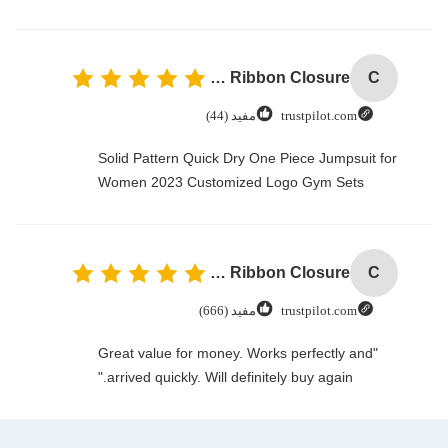
Custom Logo Paper Cardboard Packing Folding White / Black / Rose Gold Luxury Magnetic Gift Box with Ribbon Closure
C
trustpilot.com
مفيد (44)
Solid Pattern Quick Dry One Piece Jumpsuit for
Women 2023 Customized Logo Gym Sets
Custom Logo Paper Cardboard Packing Folding White / Black / Rose Gold Luxury Magnetic Gift Box with Ribbon Closure
C
trustpilot.com
مفيد (666)
"Great value for money. Works perfectly and
arrived quickly. Will definitely buy again."