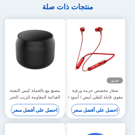
منتجات ذات صلة
فيديو
شعار مخصص حزمة ورقية
مصنع بيع بالجملة كيس التعبئة
مقوى قابلة للطي أبيض / أسود /
الغذائية المقاومة للزيت الخبز
الذهب الوردي فاخرة صندوق
المحمص خارج البائع أسفل
احصل على أفضل سعر
احصل على أفضل سعر
هدايا مغناطيسية مع إغلاق
كيس الورق الكرافت
الشريط