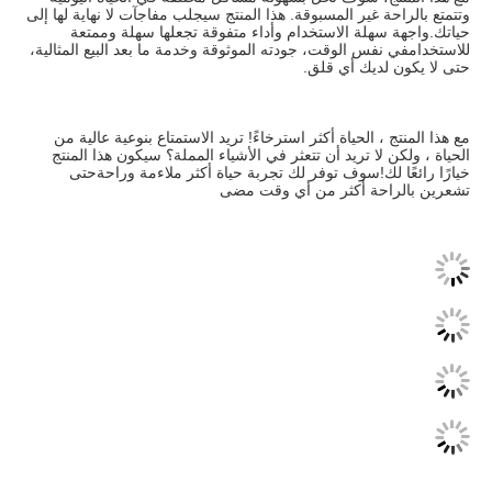
وتتمتع بالراحة غير المسبوقة. هذا المنتج سيجلب مفاجآت لا نهاية لها إلى 
حياتك.واجهة سهلة الاستخدام وأداء متفوقة تجعلها سهلة وممتعة 
للاستخدامفي نفس الوقت، جودته الموثوقة وخدمة ما بعد البيع المثالية، 
حتى لا يكون لديك أي قلق.
مع هذا المنتج ، الحياة أكثر استرخاءً! تريد الاستمتاع بنوعية عالية من 
الحياة ، ولكن لا تريد أن تتعثر في الأشياء المملة؟ سيكون هذا المنتج 
خيارًا رائعًا لك!سوف توفر لك تجربة حياة أكثر ملاءمة وراحةحتى 
تشعرين بالراحة أكثر من أي وقت مضى