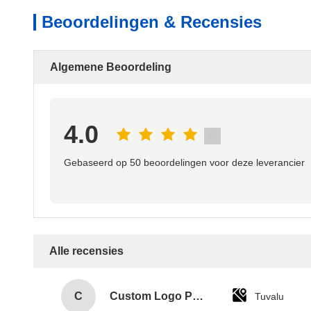
Beoordelingen & Recensies
Algemene Beoordeling
4.0
Gebaseerd op 50 beoordelingen voor deze leverancier
Alle recensies
C
Custom Logo Paper Cardboard Packing Folding White / Black / Rose Gold Luxury Magnetic Gift Box with Ribbon Closure
Tuvalu