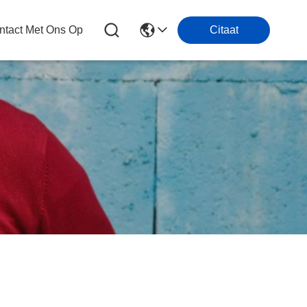
tact Met Ons Op
Citaat