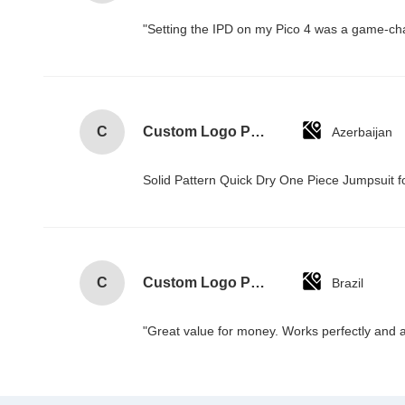
"Setting the IPD on my Pico 4 was a game-cha
C
Custom Logo Paper Cardboard Packing Folding White / Black / Rose Gold Luxury Magnetic Gift Box with Ribbon Closure
Azerbaijan
Solid Pattern Quick Dry One Piece Jumpsui
C
Custom Logo Paper Cardboard Packing Folding White / Black / Rose Gold Luxury Magnetic Gift Box with Ribbon Closure
Brazil
"Great value for money. Works perfectly and arr