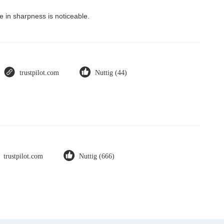
 in sharpness is noticeable.
trustpilot.com
Nuttig (44)
trustpilot.com
Nuttig (666)