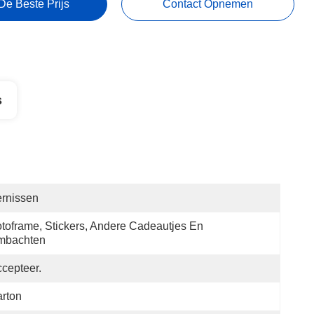
De Beste Prijs
Contact Opnemen
s
rnissen
toframe, Stickers, Andere Cadeautjes En 
mbachten
cepteer.
rton