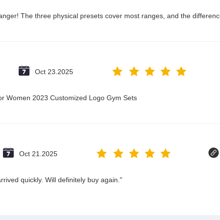
nger! The three physical presets cover most ranges, and the difference
Oct 23.2025
t for Women 2023 Customized Logo Gym Sets
Oct 21.2025
ived quickly. Will definitely buy again."