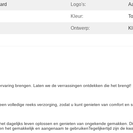
ard
Logo's:
A
Kleur:
To
Ontwerp:
Kl
e ervaring brengen. Laten we de verrassingen ontdekken die het brengt!
u een volledige reeks verzorging, zodat u kunt genieten van comfort en 
n het dagelijks leven oplossen en genieten van ongekende gemakken. Dit
n het gemakkelijk en aangenaam te gebruikenTegelijkertijd zijn de kwali