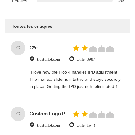
1 étoiles
0%
Toutes les critiques
C
C*e
trustpilot.com
Utile (8987)
"I love how the Pico 4 handles IPD adjustment.
The manual slider is intuitive and stays securely
in place. Getting the IPD just right eliminated！
C
Custom Logo Paper Cardboard Packing Folding White / Black / Rose Gold Luxury Magnetic Gift Box with Ribbon Closure
trustpilot.com
Utile (1w+)