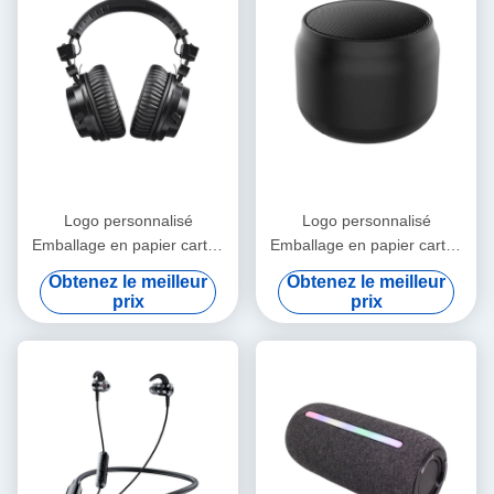
makes all the difference. No more eye strain
during long sessions. Highly r
Logo personnalisé
Logo personnalisé
Emballage en papier carton
Emballage en papier carton
pliable en or blanc / noir /
pliable en or blanc / noir /
Obtenez le meilleur
Obtenez le meilleur
rose Luxe boîte cadeau
rose Luxe boîte cadeau
prix
prix
magnétique avec fermeture
magnétique avec fermeture
à ruban
à ruban