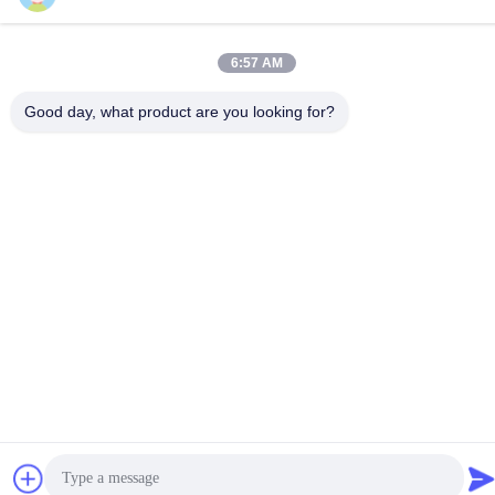
test@maoyt.com
Adresse
6:57 AM
No. 228, route de Zhanxi, ville de Jiangyin, ville de Wuxi,
province de Jiangsu
Good day, what product are you looking for?
Politique de confidentialité
|
Plan du site
La Chine est bonne. Qualité Quille en acier léger Le fournisseur.
2022-2026 LUOX TECHNOLOGY Tout. Les droits sont réservés.