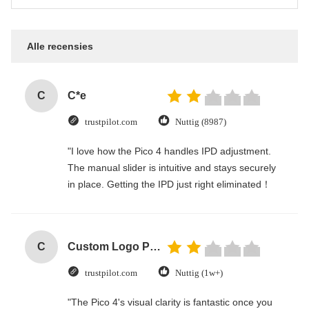
Alle recensies
C
C*e
trustpilot.com
Nuttig (8987)
"I love how the Pico 4 handles IPD adjustment.
The manual slider is intuitive and stays securely
in place. Getting the IPD just right eliminated！
C
Custom Logo Paper Cardboard Packing Folding White / Black / Rose Gold Luxury Magnetic Gift Box with Ribbon Closure
trustpilot.com
Nuttig (1w+)
"The Pico 4's visual clarity is fantastic once you