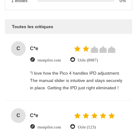
1 étoiles
0%
Toutes les critiques
C
C*e
trustpilot.com
Utile (8987)
"I love how the Pico 4 handles IPD adjustment.
The manual slider is intuitive and stays securely
in place. Getting the IPD just right eliminated！
C
C*e
trustpilot.com
Utile (123)