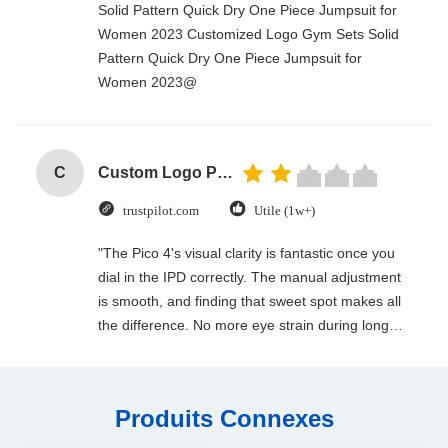
Solid Pattern Quick Dry One Piece Jumpsuit for
Women 2023 Customized Logo Gym Sets Solid
Pattern Quick Dry One Piece Jumpsuit for
Women 2023@
C
Custom Logo Paper Cardboard Packing Folding White / Black / Rose Gold Luxury Magnetic Gift Box with Ribbon Closure
trustpilot.com
Utile (1w+)
"The Pico 4's visual clarity is fantastic once you
dial in the IPD correctly. The manual adjustment
is smooth, and finding that sweet spot makes all
the difference. No more eye strain during long
sessions. Highly recommend taking the time to
set it up properly!""The Pico 4's visual clarity is
fantastic once you dial in the IPD correctly. The
Produits Connexes
manual adjustment is smooth, and finding that
sweet spot makes all the difference. No more eye