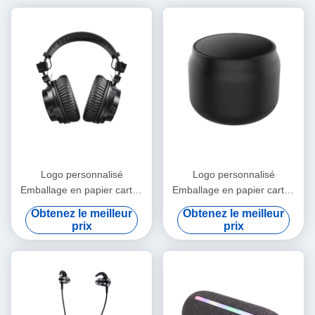
strain during long sessions. Highly recommend
taking the time to set it up properly!""The Pico 4's
visual clarity is fantastic once you dial in the IPD
correctly. The manual adjustment is smooth, and
finding that sweet spot makes all the difference.
No more eye strain during long sessions. Highly
recommend taking the time to set it up
properly!""The Pico 4's visual clarity is fantastic
once you dial in the IPD correctly. The manual
adjustment is smooth, and finding that sweet spot
Logo personnalisé
Logo personnalisé
makes all the difference. No more eye strain
Emballage en papier carton
Emballage en papier carton
during long sessions. Highly r
pliable en or blanc / noir /
pliable en or blanc / noir /
Obtenez le meilleur
Obtenez le meilleur
rose Luxe boîte cadeau
rose Luxe boîte cadeau
prix
prix
magnétique avec fermeture
magnétique avec fermeture
à ruban
à ruban