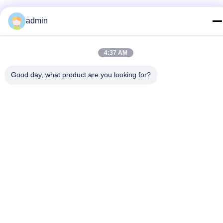
E-mail
admin
test@maoyt.com
Adresse
4:37 AM
No. 228, route de Zhanxi, ville de Jiangyin, ville de Wuxi,
province de Jiangsu
Good day, what product are you looking for?
Politique de confidentialité
|
Plan du site
La Chine est bonne. Qualité Quille en acier léger Le fournisseur.
2022-2026 LUOX TECHNOLOGY Tout. Les droits sont réservés.