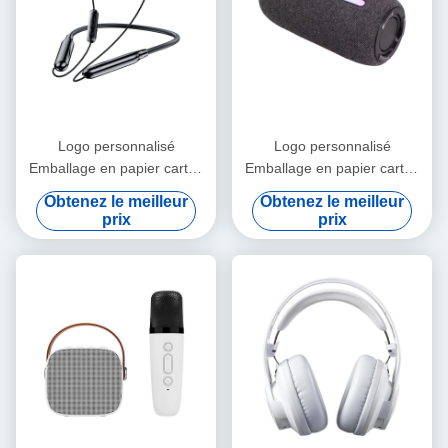
Logo personnalisé
Logo personnalisé
Emballage en papier carton
Emballage en papier carton
pliable en or blanc / noir /
pliable en or blanc / noir /
Obtenez le meilleur
Obtenez le meilleur
rose Luxe boîte cadeau
rose Luxe boîte cadeau
prix
prix
magnétique avec fermeture
magnétique avec fermeture
à ruban
à ruban