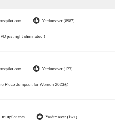
trustpilot.com
Yardımsever (8987)
 IPD just right eliminated！
trustpilot.com
Yardımsever (123)
 One Piece Jumpsuit for Women 2023@
trustpilot.com
Yardımsever (1w+)