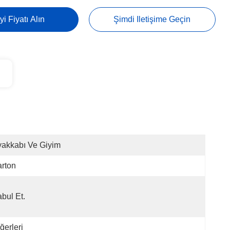
yi Fiyatı Alın
Şimdi Iletişime Geçin
akkabı Ve Giyim
rton
bul Et.
ğerleri