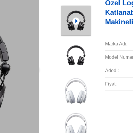
Özel Lo
Katlanab
Makinel
Marka Adı:
Model Numar
Adedi:
Fiyat: