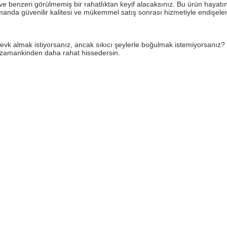
e benzeri görülmemiş bir rahatlıktan keyif alacaksınız. Bu ürün hayatın
zamanda güvenilir kalitesi ve mükemmel satış sonrası hizmetiyle endişel
vk almak istiyorsanız, ancak sıkıcı şeylerle boğulmak istemiyorsanız? Bu
 zamankinden daha rahat hissedersin.