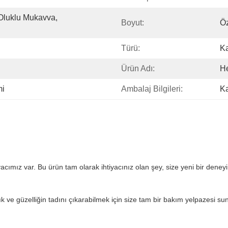
Oluklu Mukavva, 
Boyut:
Öz
Türü:
Ka
Ürün Adı:
He
mi
Ambalaj Bilgileri:
Ka
cımız var. Bu ürün tam olarak ihtiyacınız olan şey, size yeni bir deneyim
lık ve güzelliğin tadını çıkarabilmek için size tam bir bakım yelpazesi su