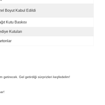
el Boyut Kabul Edildi
ğıt Kutu Baskısı
diye Kutuları
rtonlar
 getirecek. Gel getirdiği sürprizleri keşfedelim!
nar!