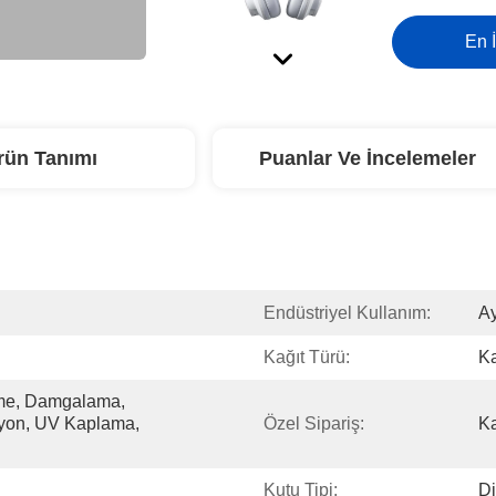
En İ
rün Tanımı
Puanlar Ve İncelemeler
Endüstriyel Kullanım:
Ay
Kağıt Türü:
Ka
me, Damgalama, 
yon, UV Kaplama, 
Özel Sipariş:
Ka
Kutu Tipi:
Di