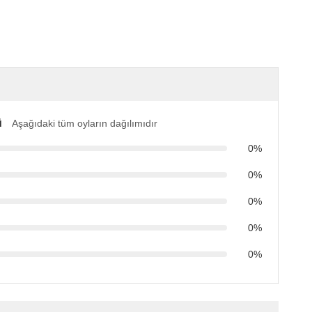
ü
Aşağıdaki tüm oyların dağılımıdır
0%
0%
0%
0%
0%