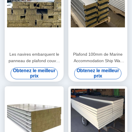
Les navires embarquent le
Plafond 100mm de Marine
panneau de plafond couvre
Accommodation Ship Wall
de tuiles les feuilles
Panels
Obtenez le meilleur
Obtenez le meilleur
composées pour des
prix
prix
bateaux