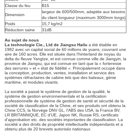
Classe du feu
B15
largeur de 600/500mm, adaptée aux besoins
Dimension
du client longueur (maximum 3000mm longs)
Poids
15,7 kg/m2
Réduction saine
31dB
Au sujet de nous
La technologie Cie., Ltd de Jiangsu Hailu
a été établie en
1982 avec un capital social de 60 millions de yuans, couvrant une
aire de 160 acres. Elle est située dans l'hinterland de noyau du
delta du fleuve Yangtze, et est connue comme ville de Jiangyin, la
province de Jiangsu, qui est connue en tant que la « forteresse
des serrures » et « état de fidélité ». Principalement occupé dans
la conception, production, ventes, installation et service des
systèmes réfractaires de cabine tels que des bateaux, génie
maritime, et modules vivants.
La société a passé le système de gestion de la qualité, le
système de gestion environnementale et la certification
professionnelle de système de gestion de santé et sécurité de la
société de classification de la Chine, et ses produits ont obtenu la
Chine CCS, la Norvège DNV GL, l'ABS des USA, la France BV,
LR BRITANNIQUE, EC d'UE, Japon NK, Russie RS, certificats
d'approbation etc. des sociétés importantes de classification. La
société a des droits de propriété intellectuelle indépendants et a
obtenu plus de 20 brevets autorisés nationaux.