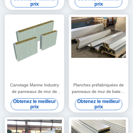
Panels Hurricane
prix
prix
Canotage Marine Industry
Planches préfabriquées de
de panneaux de mur de
panneaux de mur de bateau
bateau de séparation
de cabine 150MM
Obtenez le meilleur
Obtenez le meilleur
3000mm
prix
prix