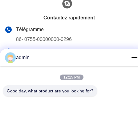
Contactez rapidement
Télégramme
86- 0755-00000000-0296
E-mail
admin
test@maoyt.com
Adresse
12:15 PM
No. 228, route de Zhanxi, ville de Jiangyin, ville de Wuxi,
province de Jiangsu
Good day, what product are you looking for?
Politique de confidentialité
|
Plan du site
La Chine est bonne. Qualité Quille en acier léger Le fournisseur.
2022-2026 LUOX TECHNOLOGY Tout. Les droits sont réservés.