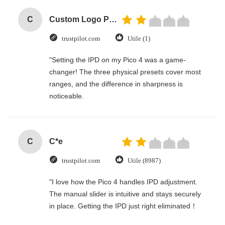
C
Custom Logo Paper Cardboard Packing Folding White / Black / Rose Gold Luxury Magnetic Gift Box with Ribbon Closure
trustpilot.com
Utile (1)
"Setting the IPD on my Pico 4 was a game-
changer! The three physical presets cover most
ranges, and the difference in sharpness is
noticeable.
C
C*e
trustpilot.com
Utile (8987)
"I love how the Pico 4 handles IPD adjustment.
The manual slider is intuitive and stays securely
in place. Getting the IPD just right eliminated！