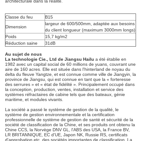
architecturale dans la réalité.
Classe du feu
B15
largeur de 600/500mm, adaptée aux besoins
Dimension
du client longueur (maximum 3000mm longs)
Poids
15,7 kg/m2
Réduction saine
31dB
Au sujet de nous
La technologie Cie., Ltd de Jiangsu Hailu
a été établie en
1982 avec un capital social de 60 millions de yuans, couvrant une
aire de 160 acres. Elle est située dans l'hinterland de noyau du
delta du fleuve Yangtze, et est connue comme ville de Jiangyin, la
province de Jiangsu, qui est connue en tant que la « forteresse
des serrures » et « état de fidélité ». Principalement occupé dans
la conception, production, ventes, installation et service des
systèmes réfractaires de cabine tels que des bateaux, génie
maritime, et modules vivants.
La société a passé le système de gestion de la qualité, le
système de gestion environnementale et la certification
professionnelle de système de gestion de santé et sécurité de la
société de classification de la Chine, et ses produits ont obtenu la
Chine CCS, la Norvège DNV GL, l'ABS des USA, la France BV,
LR BRITANNIQUE, EC d'UE, Japon NK, Russie RS, certificats
d'approbation etc. des sociétés importantes de classification. La