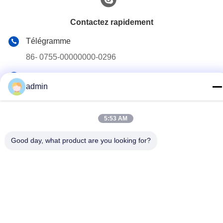
Contactez rapidement
Télégramme
86- 0755-00000000-0296
E-mail
admin
test@maoyt.com
Adresse
5:53 AM
No. 228, route de Zhanxi, ville de Jiangyin, ville de Wuxi,
province de Jiangsu
Good day, what product are you looking for?
Politique de confidentialité
|
Plan du site
La Chine est bonne. Qualité Quille en acier léger Le fournisseur.
2022-2026 LUOX TECHNOLOGY Tout. Les droits sont réservés.