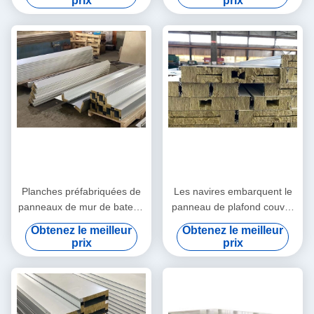
prix
prix
Planches préfabriquées de
Les navires embarquent le
panneaux de mur de bateau
panneau de plafond couvre
de cabine 150MM
de tuiles les feuilles
Obtenez le meilleur
Obtenez le meilleur
composées pour des
prix
prix
bateaux