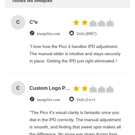
Toutes les critiques
C
C*e
trustpilot.com
Utile (8987)
"I love how the Pico 4 handles IPD adjustment.
The manual slider is intuitive and stays securely
in place. Getting the IPD just right eliminated！
C
Custom Logo Paper Cardboard Packing Folding White / Black / Rose Gold Luxury Magnetic Gift Box with Ribbon Closure
trustpilot.com
Utile (1w+)
"The Pico 4's visual clarity is fantastic once you
dial in the IPD correctly. The manual adjustment
is smooth, and finding that sweet spot makes all
the difference. No more eye strain during long