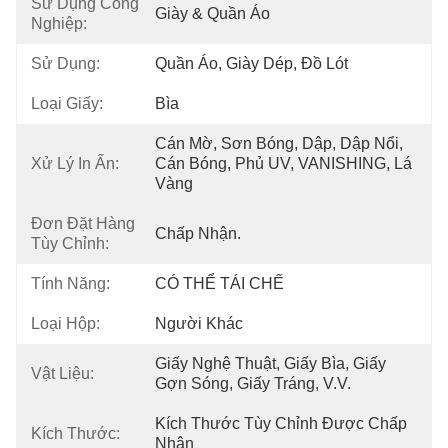
Sử Dụng Công
Giày & Quần Áo
Nghiệp:
Sử Dụng:
Quần Áo, Giày Dép, Đồ Lót
Loại Giấy:
Bìa
Cán Mờ, Sơn Bóng, Dập, Dập Nổi, 
Xử Lý In Ấn:
Cán Bóng, Phủ UV, VANISHING, Lá 
Vàng
Đơn Đặt Hàng
Chấp Nhận.
Tùy Chỉnh:
Tính Năng:
CÓ THỂ TÁI CHẾ
Loại Hộp:
Người Khác
Giấy Nghệ Thuật, Giấy Bìa, Giấy 
Vật Liệu:
Gợn Sóng, Giấy Tráng, V.v.
Kích Thước Tùy Chỉnh Được Chấp 
Kích Thước:
Nhận