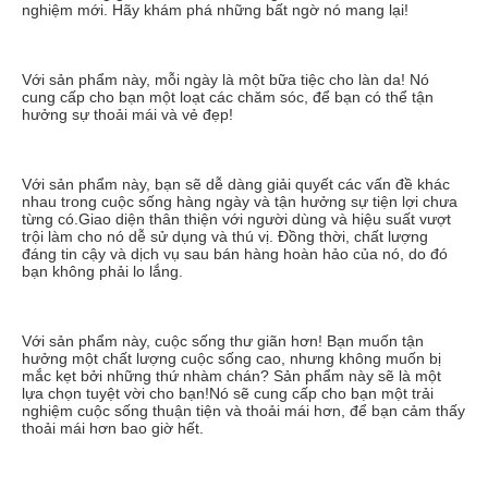
nghiệm mới. Hãy khám phá những bất ngờ nó mang lại!
Với sản phẩm này, mỗi ngày là một bữa tiệc cho làn da! Nó 
cung cấp cho bạn một loạt các chăm sóc, để bạn có thể tận 
hưởng sự thoải mái và vẻ đẹp!
Với sản phẩm này, bạn sẽ dễ dàng giải quyết các vấn đề khác 
nhau trong cuộc sống hàng ngày và tận hưởng sự tiện lợi chưa 
từng có.Giao diện thân thiện với người dùng và hiệu suất vượt 
trội làm cho nó dễ sử dụng và thú vị. Đồng thời, chất lượng 
đáng tin cậy và dịch vụ sau bán hàng hoàn hảo của nó, do đó 
bạn không phải lo lắng.
Với sản phẩm này, cuộc sống thư giãn hơn! Bạn muốn tận 
hưởng một chất lượng cuộc sống cao, nhưng không muốn bị 
mắc kẹt bởi những thứ nhàm chán? Sản phẩm này sẽ là một 
lựa chọn tuyệt vời cho bạn!Nó sẽ cung cấp cho bạn một trải 
nghiệm cuộc sống thuận tiện và thoải mái hơn, để bạn cảm thấy 
thoải mái hơn bao giờ hết.