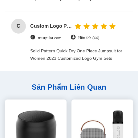
C
Custom Logo Paper Cardboard Packing Folding White / Black / Rose Gold Luxury Magnetic Gift Box with Ribbon Closure
trustpilot.com
Hữu ích (44)
Solid Pattern Quick Dry One Piece Jumpsuit for
Women 2023 Customized Logo Gym Sets
Sản Phẩm Liên Quan