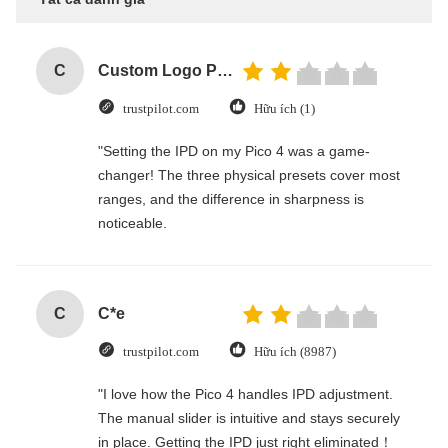
C
Custom Logo Paper Cardboard Packing Folding White / Black / Rose Gold Luxury Magnetic Gift Box with Ribbon Closure
trustpilot.com
Hữu ích (1)
"Setting the IPD on my Pico 4 was a game-
changer! The three physical presets cover most
ranges, and the difference in sharpness is
noticeable.
C
C*e
trustpilot.com
Hữu ích (8987)
"I love how the Pico 4 handles IPD adjustment.
The manual slider is intuitive and stays securely
in place. Getting the IPD just right eliminated！