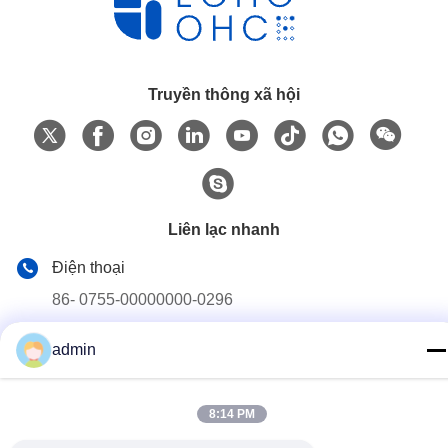
Truyền thông xã hội
Liên lạc nhanh
Điện thoại
86- 0755-00000000-0296
Email
admin
test@maoyt.com
Địa chỉ
8:14 PM
228, Zhanxi Road, Jiangyin City, Wuxi City, Jiangsu