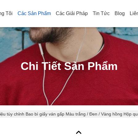
g Tôi
Các Sản Phẩm
Các Giải Pháp
Tin Tức
Blog
Liê
Chi Tiết Sản Phẩm
ệu tùy chỉnh Bao bì giấy ván gấp Màu trắng / Đen / Vàng hồng Hộp quà