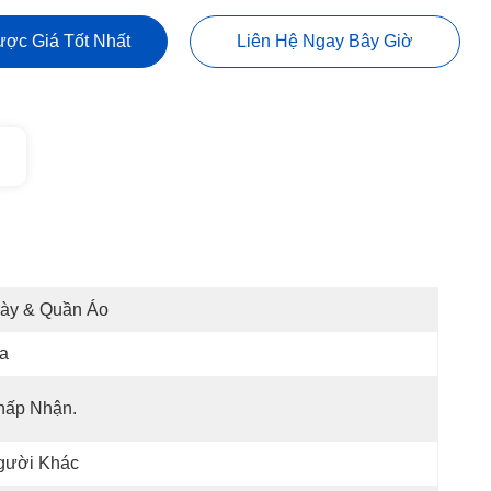
ợc Giá Tốt Nhất
Liên Hệ Ngay Bây Giờ
iày & Quần Áo
a
hấp Nhận.
gười Khác