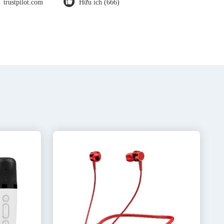
trustpilot.com
Hữu ích (666)