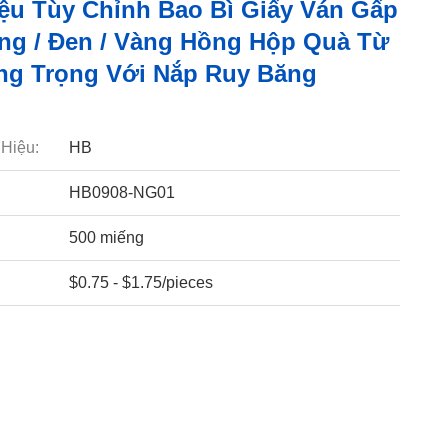
ệu Tùy Chỉnh Bao Bì Giấy Ván Gấp
ng / Đen / Vàng Hồng Hộp Quà Từ
ng Trọng Với Nắp Ruy Băng
Hiệu:
HB
HB0908-NG01
500 miếng
$0.75 - $1.75/pieces