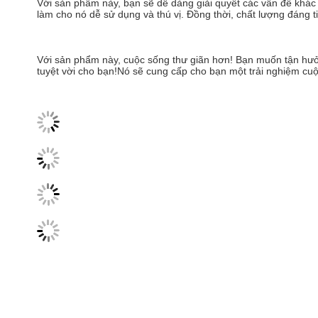
Với sản phẩm này, bạn sẽ dễ dàng giải quyết các vấn đề khác n
làm cho nó dễ sử dụng và thú vị. Đồng thời, chất lượng đáng 
Với sản phẩm này, cuộc sống thư giãn hơn! Bạn muốn tận hư
tuyệt vời cho bạn!Nó sẽ cung cấp cho bạn một trải nghiệm cuộ