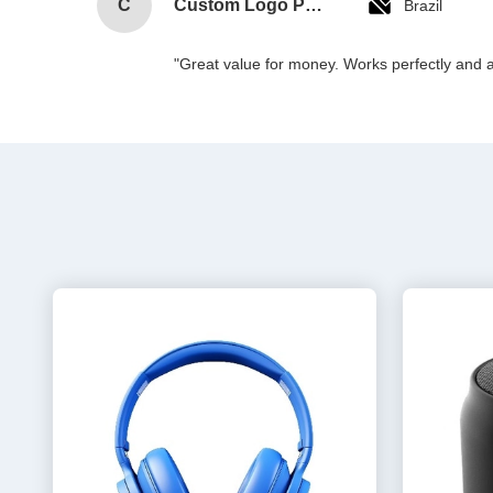
C
Custom Logo Paper Cardboard Packing Folding White / Black / Rose Gold Luxury Magnetic Gift Box with Ribbon Closure
Brazil
"Great value for money. Works perfectly and arr