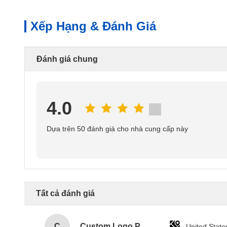
Xếp Hạng & Đánh Giá
Đánh giá chung
4.0
Dựa trên 50 đánh giá cho nhà cung cấp này
Tất cả đánh giá
C
Custom Logo Paper Cardboard Packing Folding White / Black / Rose Gold Luxury Magnetic Gift Box with Ribbon Closure
United State