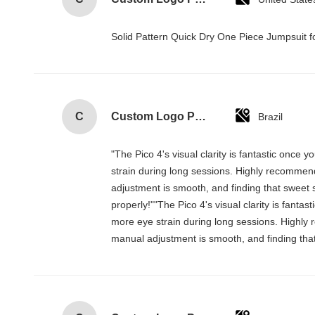
Solid Pattern Quick Dry One Piece Jumpsui
C
Custom Logo Paper Cardboard Packing Folding White / Black / Rose Gold Luxury Magnetic Gift Box with Ribbon Closure
Brazil
"The Pico 4's visual clarity is fantastic once
strain during long sessions. Highly recommend t
adjustment is smooth, and finding that sweet 
properly!""The Pico 4's visual clarity is fanta
more eye strain during long sessions. Highly re
manual adjustment is smooth, and finding that