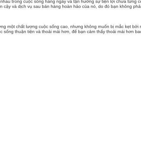
hau trong cuộc sống hàng ngày và tận hưởng sự tiện lợi chưa từng có.G
tin cậy và dịch vụ sau bán hàng hoàn hảo của nó, do đó bạn không phải
ởng một chất lượng cuộc sống cao, nhưng không muốn bị mắc kẹt bởi 
c sống thuận tiện và thoải mái hơn, để bạn cảm thấy thoải mái hơn bao