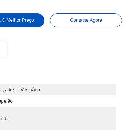
 O Melhor Preço
Contacte Agora
lçados E Vestuário
apelão
eita.