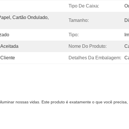
Tipo De Caixa:
Ou
Papel, Cartão Ondulado, 
Tamanho:
Di
izado
Tipo:
Im
 Aceitada
Nome Do Produto:
Ca
 Cliente
Detalhes Da Embalagem:
Ca
inar nossas vidas. Este produto é exatamente o que você precisa, el