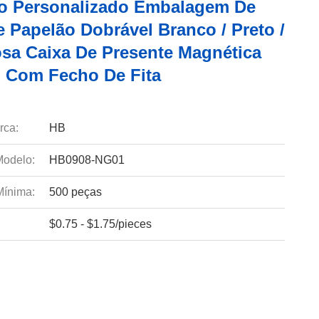
o Personalizado Embalagem De
 Papelão Dobrável Branco / Preto /
sa Caixa De Presente Magnética
 Com Fecho De Fita
rca:
HB
odelo:
HB0908-NG01
Mínima:
500 peças
$0.75 - $1.75/pieces