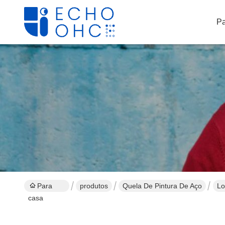
Pa
Para
produtos
Quela De Pintura De Aço
Lo
casa
co