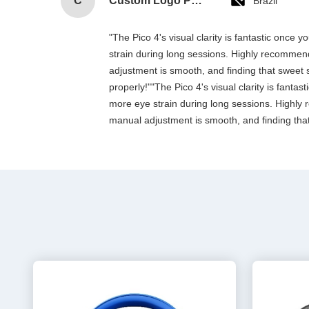
C
Custom Logo Paper Cardboard Packing Folding White / Black / Rose Gold Luxury Magnetic Gift Box with Ribbon Closure
Brazil
"The Pico 4's visual clarity is fantastic once
strain during long sessions. Highly recommend t
adjustment is smooth, and finding that sweet 
properly!""The Pico 4's visual clarity is fanta
more eye strain during long sessions. Highly re
manual adjustment is smooth, and finding that