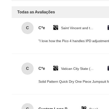
Todas as Avaliações
C
C*e
Saint Vincent and the Grenadines
"I love how the Pico 4 handles IPD adjustment.
C
C*e
Vatican City State (Holy See)
Solid Pattern Quick Dry One Piece Jumpsui