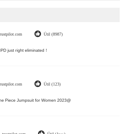
trustpilot.com
Útil (8987)
 IPD just right eliminated！
trustpilot.com
Útil (123)
 One Piece Jumpsuit for Women 2023@