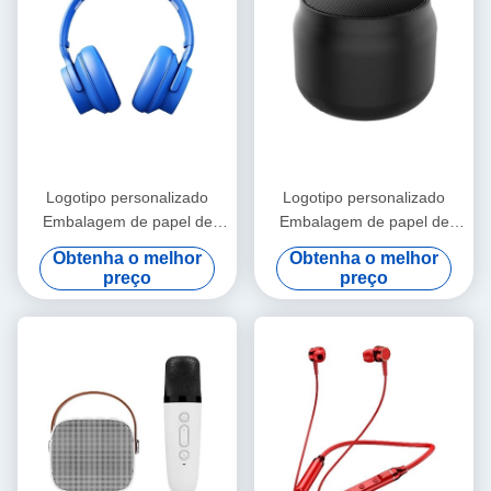
visual clarity is fantastic once you dial in the IPD
correctly. The manual adjustment is smooth, and
finding that sweet spot makes all the difference.
No more eye strain during long sessions. Highly
recommend taking the time to set it up
properly!""The Pico 4's visual clarity is fantastic
once you dial in the IPD correctly. The manual
adjustment is smooth, and finding that sweet spot
Logotipo personalizado
Logotipo personalizado
makes all the difference. No more eye strain
Embalagem de papel de
Embalagem de papel de
during long sessions. Highly r
papelão dobrável Branco /
papelão dobrável Branco /
Obtenha o melhor
Obtenha o melhor
Preto / Ouro Rosa Caixa de
Preto / Ouro Rosa Caixa de
preço
preço
presente magnética de luxo
presente magnética de luxo
com fecho de fita
com fecho de fita