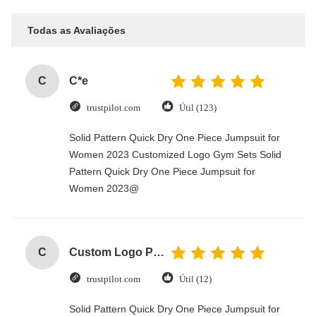
Todas as Avaliações
C
C*e
trustpilot.com
Útil (123)
Solid Pattern Quick Dry One Piece Jumpsuit for
Women 2023 Customized Logo Gym Sets Solid
Pattern Quick Dry One Piece Jumpsuit for
Women 2023@
C
Custom Logo Paper Cardboard Packing Folding White / Black / Rose Gold Luxury Magnetic Gift Box with Ribbon Closure
trustpilot.com
Útil (12)
Solid Pattern Quick Dry One Piece Jumpsuit for