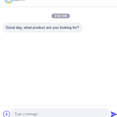
Endereço
No. 228, estrada de Zhanxi, cidade de Jiangyin, cidade de
2:02 AM
Wuxi, província de Jiangsu
Good day, what product are you looking for?
Política de Privacidade
|
Mapa do Site
China bom Qualidade Quebra de aço leve Fornecedor. Copyright
© 2022-2026 LUOX TECHNOLOGY Todos. Todos os direitos
reservados.