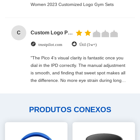
Women 2023 Customized Logo Gym Sets
C
Custom Logo Paper Cardboard Packing Folding White / Black / Rose Gold Luxury Magnetic Gift Box with Ribbon Closure
trustpilot.com
Útil (1w+)
"The Pico 4's visual clarity is fantastic once you
dial in the IPD correctly. The manual adjustment
is smooth, and finding that sweet spot makes all
the difference. No more eye strain during long
sessions. Highly recommend taking the time to
set it up properly!""The Pico 4's visual clarity is
fantastic once you dial in the IPD correctly. The
PRODUTOS CONEXOS
manual adjustment is smooth, and finding that
sweet spot makes all the difference. No more eye
strain during long sessions. Highly recommend
taking the time to set it up properly!""The Pico 4's