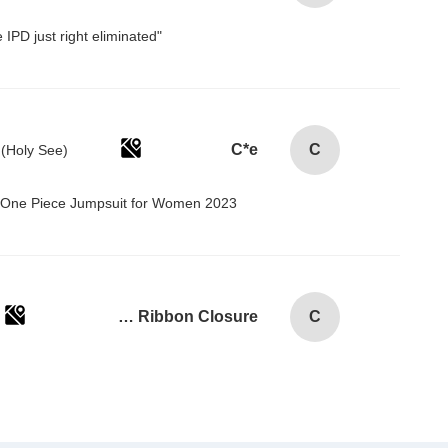
"I love how the Pico 4 handles IPD adjustment. The manual slider is intuitive and stays securely in place. Getting the IPD just right eliminated！
C*e
C
 One Piece Jumpsuit for Women 2023@
Custom Logo Paper Cardboard Packing Folding White / Black / Rose Gold Luxury Magnetic Gift Box with Ribbon Closure
C