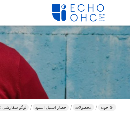
خونه
محصولات
حصار استیل استود
لوگو سفارشی کاغ