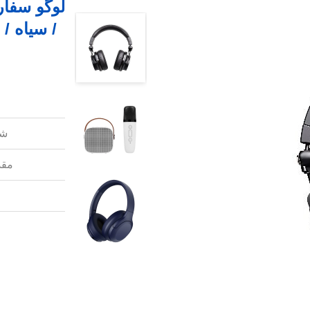
لوگو سفار
/ سیاه /
شم
مقد