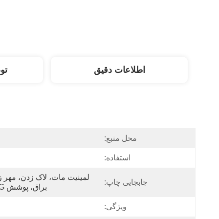
اطلاعات دقیق
تو
محل منبع:
استفاده:
جابجایی چاپ:
براق، پوشش UV، VANISHING، فویل طلا
ویژگی: