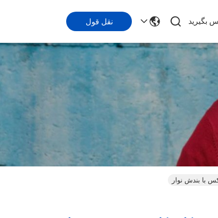
اس بگیرید
نقل قول
س با بندش نوار