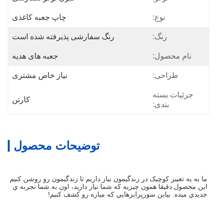
نوع:
چاپ جعبه کاغذی
رنگ:
رنگ سفارشی پذیرفته شده است
نام محصول:
جعبه های هدیه
طراحی:
نیاز خاص مشتری
جزئیات بسته
کارتن
بندی:
توضیحات محصول
ما به يه تغيير کوچيک در زندگيمون نياز داريم تا زندگيمون رو روشن کنيم 
اين محصول دقیقا همون چيزيه که شما نياز داريد، اون به شما تجربه ي 
جديدي ميده. بياين سورپرايزهايي که مياره رو کشف کنيم!