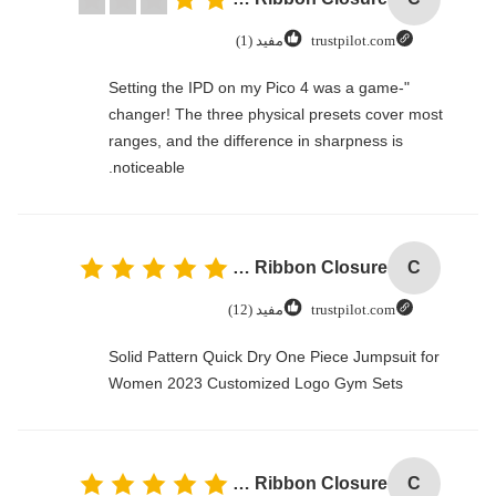
trustpilot.com
مفید (1)
"Setting the IPD on my Pico 4 was a game-
changer! The three physical presets cover most
ranges, and the difference in sharpness is
noticeable.
Custom Logo Paper Cardboard Packing Folding White / Black / Rose Gold Luxury Magnetic Gift Box with Ribbon Closure
C
trustpilot.com
مفید (12)
Solid Pattern Quick Dry One Piece Jumpsuit for
Women 2023 Customized Logo Gym Sets
Custom Logo Paper Cardboard Packing Folding White / Black / Rose Gold Luxury Magnetic Gift Box with Ribbon Closure
C