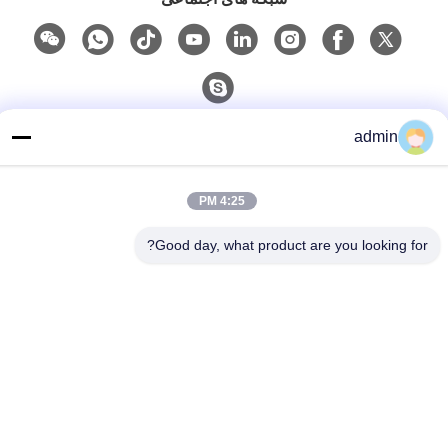
تماس سریع
admin
تلفن
4:25 PM
86- 0755-00000000-0296
ایمیل
Good day, what product are you looking for?
test@maoyt.com
آدرس
شماره 228، جاده Zhanxi، شهر Jiangyin، شهر Wuxi، استان
جیانگ سو
سیاست حفظ حریم خصوصی
|
نقشه سایت