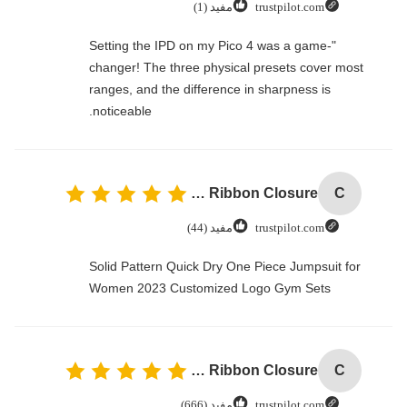
trustpilot.com
مفید (1)
"Setting the IPD on my Pico 4 was a game-
changer! The three physical presets cover most
ranges, and the difference in sharpness is
noticeable.
Custom Logo Paper Cardboard Packing Folding White / Black / Rose Gold Luxury Magnetic Gift Box with Ribbon Closure
C
trustpilot.com
مفید (44)
Solid Pattern Quick Dry One Piece Jumpsuit for
Women 2023 Customized Logo Gym Sets
Custom Logo Paper Cardboard Packing Folding White / Black / Rose Gold Luxury Magnetic Gift Box with Ribbon Closure
C
trustpilot.com
مفید (666)