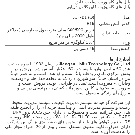
پانل های کامپوزیت ساخت قایق
پانل های کامپوزیت فایبرگلاس دریایی
مدل
JCP-B1 (G)
کلاس آتش نشانی
B15
عرض 600/500 میلی متر، طول سفارشی (حداکثر
بعد، ابعاد، اندازه
طول 3000 میلی متر)
وزن
15.7 کیلوگرم بر متر مربع
کاهش صدا
45 دسی بل
آ
ب
خارج از ما
Jiangsu Hailu Technology Co., Ltd.
در سال 1982 با سرمایه ثبت
شده 60 میلیون یوان، با مساحت 160 هکتار تأسیس شد.این شهر در
بخش مرکزی دلتای رودخانه یانگ تسه واقع شده است و به شهر جیانگ
یین در استان جیانگ سو شهرت دارد که به «قلعه قفل ها» و «وضعیت
وفاداری» معروف است.عمدتاً در طراحی، تولید، فروش، نصب و
سرویس سیستم‌های کابین نسوز مانند کشتی‌ها، مهندسی دریایی و
ماژول‌های زندگی مشغول است.
این شرکت گواهینامه سیستم مدیریت کیفیت، سیستم مدیریت محیط
زیست و سیستم مدیریت ایمنی و بهداشت حرفه ای را از انجمن طبقه
بندی چین گذرانده است و محصولات آن دارای چین CCS، نروژ DNV
GL، US ABS، فرانسه BV، UK LR، EU EC، ژاپن هستند. NK، روسیه
RS، و غیره گواهی های تایید از انجمن های طبقه بندی بزرگ.این شرکت
دارای حقوق مالکیت معنوی مستقل است و بیش از 20 اختراع مجاز ملی
را به دست آورده است.