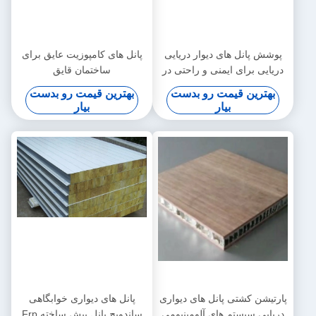
پوشش پانل های دیوار دریایی
پانل های کامپوزیت عایق برای
دریایی برای ایمنی و راحتی در
ساختمان قایق
کشتی 25 25 25 میلی متر
2500mmx550mmx25mm
بهترین قیمت رو بدست
بهترین قیمت رو بدست
بیار
بیار
پارتیشن کشتی پانل های دیواری
پانل های دیواری خوابگاهی
دریایی سیستم های آلومینیومی
ساندویچ پانل پیش ساخته Frp