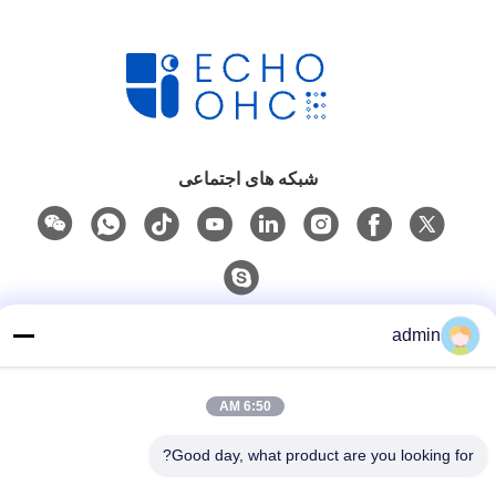
شبکه های اجتماعی
تماس سریع
admin
تلفن
86- 0755-00000000-0296
6:50 AM
ایمیل
Good day, what product are you looking for?
test@maoyt.com