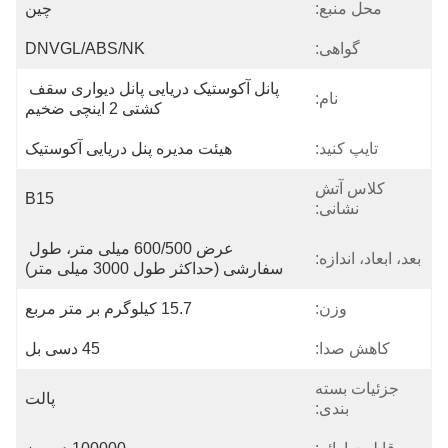
محل منبع:
چین
گواهی:
DNVGL/ABS/NK
پانل آکوستیک دریایی پانل دیواری سقف 
نام:
کشتی 2 اینچی ضخیم
تایپ کنید:
هیئت مدیره پنل دریایی آکوستیک
کلاس آتش
B15
نشانی:
عرض 600/500 میلی متر، طول 
بعد، ابعاد، اندازه:
سفارشی (حداکثر طول 3000 میلی متر)
وزن:
15.7 کیلوگرم بر متر مربع
کاهش صدا:
45 دسی بل
جزئیات بسته
پالت
بندی: