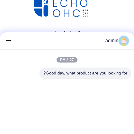
شبکه های اجتماعی
admin
2:27 PM
Good day, what product are you looking for?
تماس سریع
تلفن
86- 0755-00000000-0296
ایمیل
test@maoyt.com
آدرس