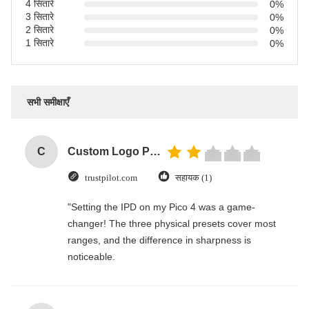
4 सितारे
0%
3 सितारे
0%
2 सितारे
0%
1 सितारे
0%
सभी समीक्षाएँ
C
Custom Logo Paper Cardboard Packing Folding White / Black / Rose Gold Luxury Magnetic Gift Box with Ribbon Closure
trustpilot.com
सहायक (1)
"Setting the IPD on my Pico 4 was a game-
changer! The three physical presets cover most
ranges, and the difference in sharpness is
noticeable.