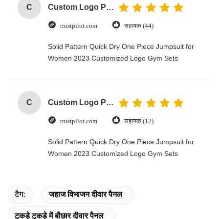
C
Custom Logo Paper Cardboard Packing Folding White / Black / Rose Gold Luxury Magnetic Gift Box with Ribbon Closure
trustpilot.com
सहायक (44)
Solid Pattern Quick Dry One Piece Jumpsuit for
Women 2023 Customized Logo Gym Sets
C
Custom Logo Paper Cardboard Packing Folding White / Black / Rose Gold Luxury Magnetic Gift Box with Ribbon Closure
trustpilot.com
सहायक (12)
Solid Pattern Quick Dry One Piece Jumpsuit for
Women 2023 Customized Logo Gym Sets
टैग:
जहाज विभाजन दीवार पैनल
टुकड़े टुकड़े में बौछार दीवार पैनल