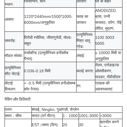
जियांग्यिन, चीन
उपयोग:
घर के बाहर
स्थान:
ANODIZED,
1220*2440mm/1500*1000-
सतह का
ब्रश, पन्नी
आकार:
6000mm/अनुकूलित
उपचार:
सजावट, दर्पण, पीई
लेपित, मुद्रण,
एल्यूमिनियम
विरोधी स्थैतिक, जीवाणुरोधी, मोल्ड-
1100 3003
समारोह:
मिश्र धातु
सबूत
5005
ग्रेड:
रुकोबॉन्ड (एल्यूमीनियम हनीकॉम्ब
≤ 10000 मिमी या
मॉडल संख्या:
लंबाई:
पैनल)
अनुकूलित
रोलर, एनोडाइज्ड
एल्यूमिनियम
0.036-0.18 मिमी
कलई करना:
ऑक्सीकरण,
शीट मोटाई:
पाउडर, पीवीडीएफ
मोटाई
+ -0.5 मिमी (एल्यूमीनियम हनीओकम्ब
ग्राहक की
रंग:
विचलन:
कोर पैनल)
आवश्यकताएं
पैकिंग और डिलिवरी:
पत्तन:
शंघाई, Ningbo, गुआंगज़ौ, शेन्ज़ेन
समय - सीमा :
मात्रा (वर्ग मीटर)
1 - 1000
1001-3000
>3000
बातचीत करने
EST।समय (दिन)
20
30